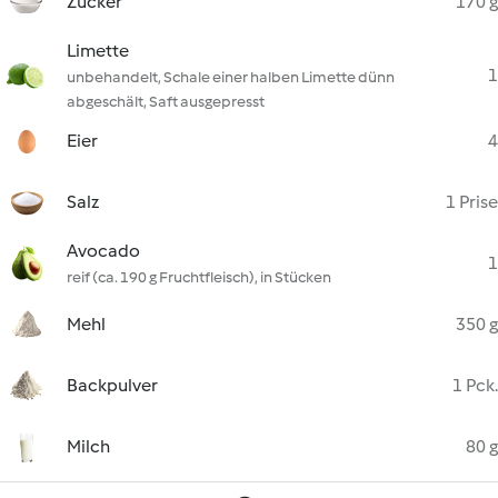
Zucker
170 g
Limette
1
unbehandelt, Schale einer halben Limette dünn
abgeschält, Saft ausgepresst
Eier
4
Salz
1 Prise
Avocado
1
reif (ca. 190 g Fruchtfleisch), in Stücken
Mehl
350 g
Backpulver
1 Pck.
Milch
80 g