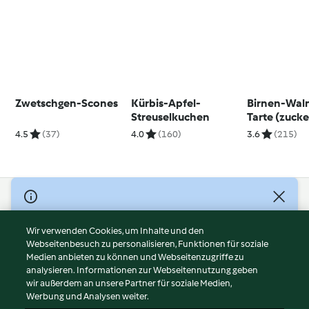
Zwetschgen-Scones
Kürbis-Apfel-
Birnen-Wal
Streuselkuchen
Tarte (zucke
4.5
(37)
4.0
(160)
3.6
(215)
© Copyright 2026
Nutzungsbedingungen
Wir verwenden Cookies, um Inhalte und den
Webseitenbesuch zu personalisieren, Funktionen für soziale
Datenschutzrichtlinien
Medien anbieten zu können und Webseitenzugriffe zu
Disclaimer
analysieren. Informationen zur Webseitennutzung geben
Impressum
wir außerdem an unsere Partner für soziale Medien,
Werbung und Analysen weiter.
Cookies