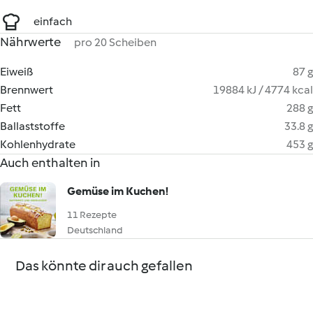
einfach
Nährwerte
pro 20 Scheiben
Eiweiß
87 g
Brennwert
19884 kJ / 4774 kcal
Fett
288 g
Ballaststoffe
33.8 g
Kohlenhydrate
453 g
Auch enthalten in
Gemüse im Kuchen!
11 Rezepte
Deutschland
Das könnte dir auch gefallen