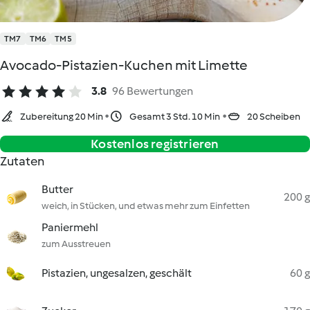
TM7
TM6
TM5
Avocado-Pistazien-Kuchen mit Limette
3.8
96 Bewertungen
Zubereitung 20 Min
Gesamt 3 Std. 10 Min
20 Scheiben
Kostenlos registrieren
Zutaten
Butter
200 g
weich, in Stücken, und etwas mehr zum Einfetten
Paniermehl
zum Ausstreuen
Pistazien, ungesalzen, geschält
60 g