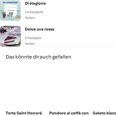
Di stagione
14 Rezepte
Italien
Dolce uva rossa
5 Rezepte
Italien
Das könnte dir auch gefallen
Torta Saint Honoré
Pandoro al caffè con
Gelato bisc