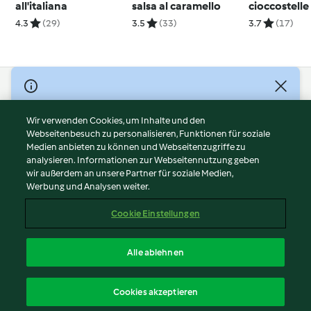
all'italiana
salsa al caramello
cioccostelle
4.3
(29)
3.5
(33)
3.7
(17)
© Copyright 2026
Nutzungsbedingungen
Wir verwenden Cookies, um Inhalte und den
Webseitenbesuch zu personalisieren, Funktionen für soziale
Datenschutzrichtlinien
Medien anbieten zu können und Webseitenzugriffe zu
Disclaimer
analysieren. Informationen zur Webseitennutzung geben
Impressum
wir außerdem an unsere Partner für soziale Medien,
Werbung und Analysen weiter.
Cookies
Inhalt melden
Cookie Einstellungen
Abo kündigen
Vertrag widerrufen
Alle ablehnen
Erklärung zur Barrierefreiheit
Deutsch
Cookies akzeptieren