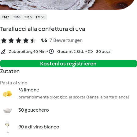
TM7
TM6
TM5
TM31
Tarallucci alla confettura di uva
4.6
7 Bewertungen
Zubereitung 40 Min
Gesamt 2 Std.
30 pezzi
Kostenlos registrieren
Zutaten
Pasta al vino
½ limone
preferibilmente biologico, la scorza (senza la parte bianca)
30 g zucchero
90 g di vino bianco