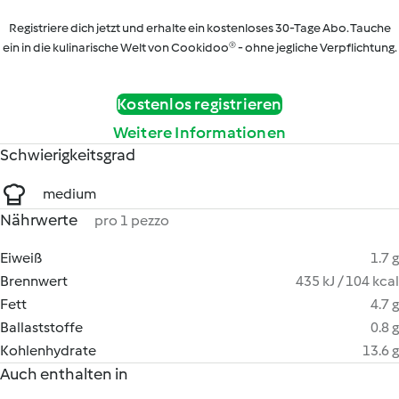
Registriere dich jetzt und erhalte ein kostenloses 30-Tage Abo. Tauche
ein in die kulinarische Welt von Cookidoo® - ohne jegliche Verpflichtung.
Kostenlos registrieren
Weitere Informationen
Schwierigkeitsgrad
medium
Nährwerte
pro 1 pezzo
Eiweiß
1.7 g
Brennwert
435 kJ / 104 kcal
Fett
4.7 g
Ballaststoffe
0.8 g
Kohlenhydrate
13.6 g
Auch enthalten in