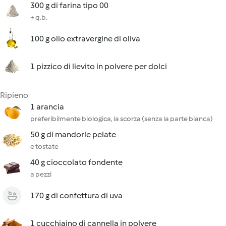
300 g di farina tipo 00
+ q.b.
100 g olio extravergine di oliva
1 pizzico di lievito in polvere per dolci
Ripieno
1 arancia
preferibilmente biologica, la scorza (senza la parte bianca)
50 g di mandorle pelate
e tostate
40 g cioccolato fondente
a pezzi
170 g di confettura di uva
1 cucchiaino di cannella in polvere