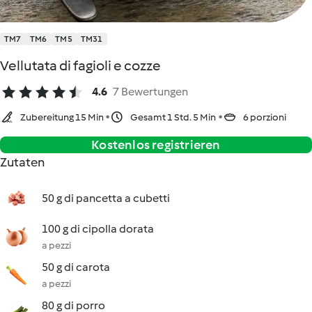
TM7
TM6
TM5
TM31
Vellutata di fagioli e cozze
4.6
7 Bewertungen
Zubereitung 15 Min
Gesamt 1 Std. 5 Min
6 porzioni
Kostenlos registrieren
Zutaten
50 g di pancetta a cubetti
100 g di cipolla dorata
a pezzi
50 g di carota
a pezzi
80 g di porro