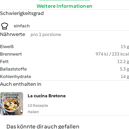
Weitere Informationen
Schwierigkeitsgrad
einfach
Nährwerte
pro 1 porzione
Eiweiß
15 g
Brennwert
974 kJ / 233 kcal
Fett
12.2 g
Ballaststoffe
5.3 g
Kohlenhydrate
14 g
Auch enthalten in
La cucina Bretone
10 Rezepte
Italien
Das könnte dir auch gefallen