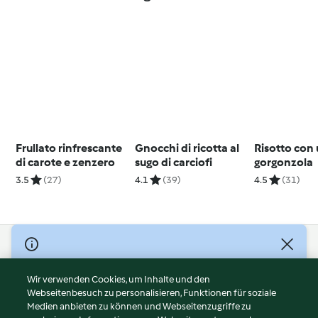
Frullato rinfrescante
Gnocchi di ricotta al
Risotto con 
di carote e zenzero
sugo di carciofi
gorgonzola
3.5
(27)
4.1
(39)
4.5
(31)
© Copyright 2026
Nutzungsbedingungen
Wir verwenden Cookies, um Inhalte und den
Webseitenbesuch zu personalisieren, Funktionen für soziale
Datenschutzrichtlinien
Medien anbieten zu können und Webseitenzugriffe zu
Disclaimer