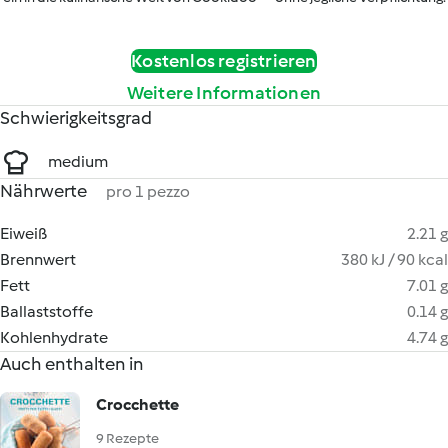
Kostenlos registrieren
Weitere Informationen
Schwierigkeitsgrad
medium
Nährwerte
pro 1 pezzo
Eiweiß
2.21 g
Brennwert
380 kJ / 90 kcal
Fett
7.01 g
Ballaststoffe
0.14 g
Kohlenhydrate
4.74 g
Auch enthalten in
Crocchette
9 Rezepte