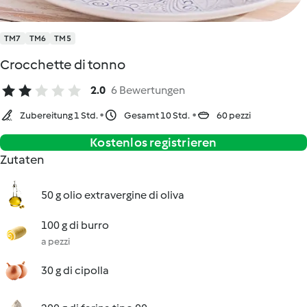
TM7
TM6
TM5
Crocchette di tonno
2.0
6 Bewertungen
Zubereitung 1 Std.
Gesamt 10 Std.
60 pezzi
Kostenlos registrieren
Zutaten
50 g olio extravergine di oliva
100 g di burro
a pezzi
30 g di cipolla