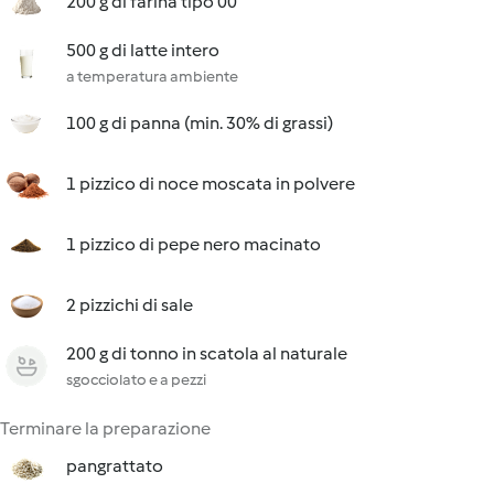
200 g di farina tipo 00
500 g di latte intero
a temperatura ambiente
100 g di panna (min. 30% di grassi)
1 pizzico di noce moscata in polvere
1 pizzico di pepe nero macinato
2 pizzichi di sale
200 g di tonno in scatola al naturale
sgocciolato e a pezzi
Terminare la preparazione
pangrattato