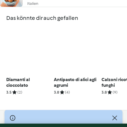
Italien
Das könnte dir auch gefallen
Diamanti al
Antipasto di alici agli
Calzoni rico
cioccolato
agrumi
funghi
3.5
(2)
3.8
(4)
3.8
(9)
© Copyright 2026