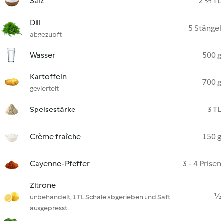
Salz
2 ½ TL
Dill
5 Stängel
abgezupft
Wasser
500 g
Kartoffeln
700 g
geviertelt
Speisestärke
3 TL
Crème fraîche
150 g
Cayenne-Pfeffer
3 - 4 Prisen
Zitrone
½
unbehandelt, 1 TL Schale abgerieben und Saft
ausgepresst