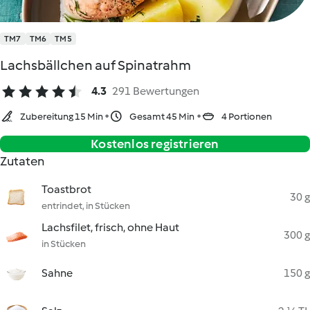
TM7
TM6
TM5
Lachsbällchen auf Spinatrahm
4.3
291 Bewertungen
Zubereitung 15 Min
Gesamt 45 Min
4 Portionen
Kostenlos registrieren
Zutaten
Toastbrot
30 g
entrindet, in Stücken
Lachsfilet, frisch, ohne Haut
300 g
in Stücken
Sahne
150 g