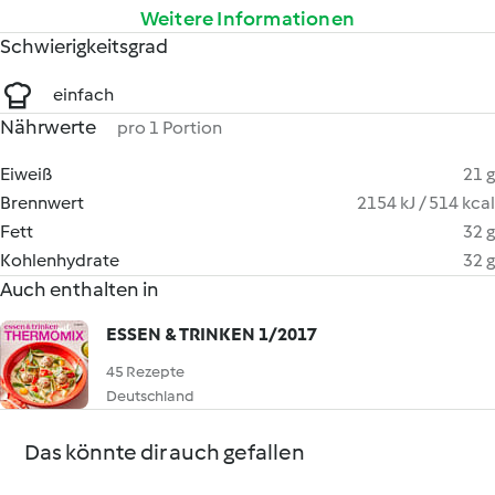
Weitere Informationen
Schwierigkeitsgrad
einfach
Nährwerte
pro 1 Portion
Eiweiß
21 g
Brennwert
2154 kJ / 514 kcal
Fett
32 g
Kohlenhydrate
32 g
Auch enthalten in
ESSEN & TRINKEN 1/2017
45 Rezepte
Deutschland
Das könnte dir auch gefallen