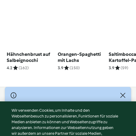
Hähnchenbrust auf
Orangen-Spaghetti
Saltimbocca
Salbeignocchi
mit Lachs
Kartoffel-P
Gemüse
4.2
(162)
3.9
(150)
3.9
(59)
© Copyright 2026
Nutzungsbedingungen
Wir verwenden Cookies, um Inhalte und den
Webseitenbesuch zu personalisieren, Funktionen für soziale
Datenschutzrichtlinien
Medien anbieten zu können und Webseitenzugriffe zu
Disclaimer
analysieren. Informationen zur Webseitennutzung geben
Impressum
wir außerdem an unsere Partner für soziale Medien,