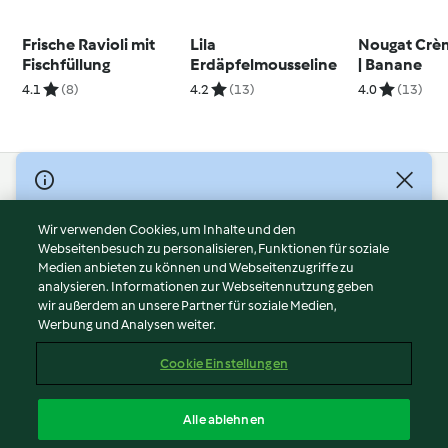
Frische Ravioli mit
Lila
Nougat Crè
Fischfüllung
Erdäpfelmousseline
| Banane
4.1
(8)
4.2
(13)
4.0
(13)
© Copyright 2026
Nutzungsbedingungen
Wir verwenden Cookies, um Inhalte und den
Webseitenbesuch zu personalisieren, Funktionen für soziale
Datenschutzrichtlinien
Medien anbieten zu können und Webseitenzugriffe zu
Disclaimer
analysieren. Informationen zur Webseitennutzung geben
Impressum
wir außerdem an unsere Partner für soziale Medien,
Werbung und Analysen weiter.
Cookies
Inhalt melden
Cookie Einstellungen
Abo kündigen
Vertrag widerrufen
Alle ablehnen
Erklärung zur Barrierefreiheit