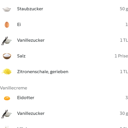
Staubzucker
50 g
Ei
1
Vanillezucker
1 TL
Salz
1 Prise
Zitronenschale, gerieben
1 TL
Vanillecreme
Eidotter
3
Vanillezucker
30 g