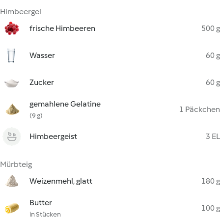
Himbeergel
frische Himbeeren
500 g
Wasser
60 g
Zucker
60 g
gemahlene Gelatine
1 Päckchen
(9 g)
Himbeergeist
3 EL
Mürbteig
Weizenmehl, glatt
180 g
Butter
100 g
in Stücken