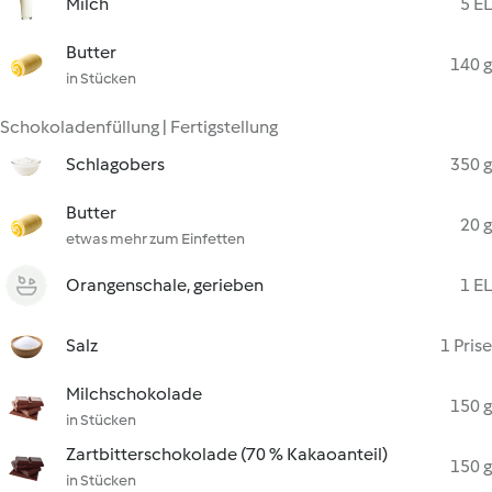
Milch
5 EL
Butter
140 g
in Stücken
Schokoladenfüllung | Fertigstellung
Schlagobers
350 g
Butter
20 g
etwas mehr zum Einfetten
Orangenschale, gerieben
1 EL
Salz
1 Prise
Milchschokolade
150 g
in Stücken
Zartbitterschokolade (70 % Kakaoanteil)
150 g
in Stücken