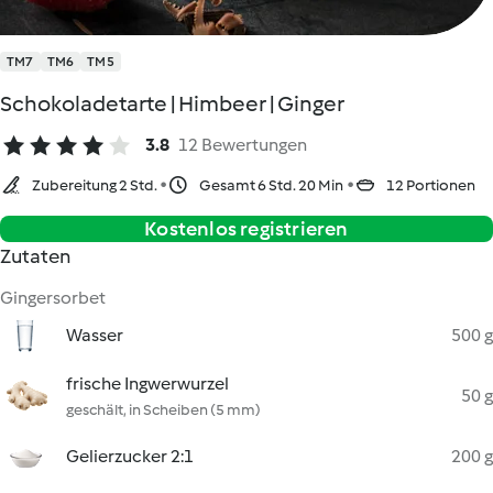
TM7
TM6
TM5
Schokoladetarte | Himbeer | Ginger
3.8
12 Bewertungen
Zubereitung 2 Std.
Gesamt 6 Std. 20 Min
12 Portionen
Kostenlos registrieren
Zutaten
Gingersorbet
Wasser
500 g
frische Ingwerwurzel
50 g
geschält, in Scheiben (5 mm)
Gelierzucker 2:1
200 g