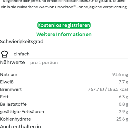
Registriere dich jetzt und erhalte ein kostenloses 30-Tage Abo. Tauche
ein in die kulinarische Welt von Cookidoo® - ohne jegliche Verpflichtung.
Kostenlos registrieren
Weitere Informationen
Schwierigkeitsgrad
einfach
Nährwerte
pro 1 portion
Natrium
91.6 mg
Eiweiß
7.7 g
Brennwert
767.7 kJ / 183.5 kcal
Fett
6.3 g
Ballaststoffe
0.8 g
gesättigte Fettsäuren
2.9 g
Kohlenhydrate
25.6 g
Auch enthalten in