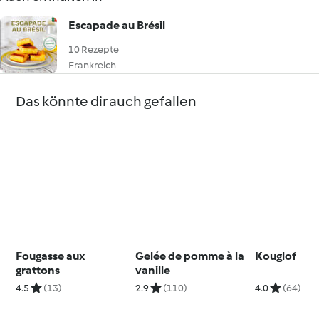
Escapade au Brésil
10 Rezepte
Frankreich
Das könnte dir auch gefallen
Fougasse aux
Gelée de pomme à la
Kouglof
grattons
vanille
4.5
(13)
2.9
(110)
4.0
(64)