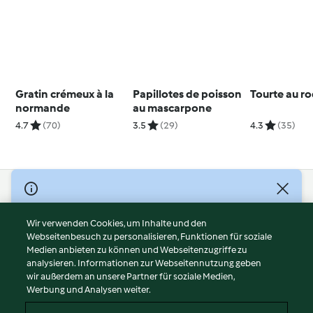
Gratin crémeux à la
Papillotes de poisson
Tourte au r
normande
au mascarpone
4.7
(70)
3.5
(29)
4.3
(35)
© Copyright 2026
Nutzungsbedingungen
Wir verwenden Cookies, um Inhalte und den
Webseitenbesuch zu personalisieren, Funktionen für soziale
Datenschutzrichtlinien
Medien anbieten zu können und Webseitenzugriffe zu
Disclaimer
analysieren. Informationen zur Webseitennutzung geben
Impressum
wir außerdem an unsere Partner für soziale Medien,
Werbung und Analysen weiter.
Cookies
Inhalt melden