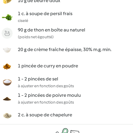
10 g de beurre doux
1 c. à soupe de persil frais
ciselé
90 g de thon en boîte au naturel
(poids net égoutté)
20 g de crème fraîche épaisse, 30% m.g. min.
1 pincée de curry en poudre
1 - 2 pincées de sel
à ajuster en fonction des goûts
1 - 2 pincées de poivre moulu
à ajuster en fonction des goûts
2 c. à soupe de chapelure