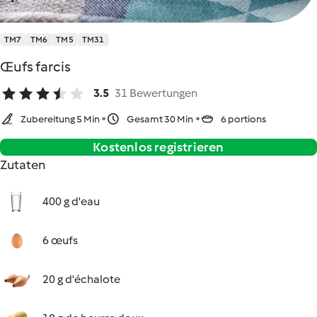
TM7
TM6
TM5
TM31
Œufs farcis
3.5
31 Bewertungen
Zubereitung 5 Min
Gesamt 30 Min
6 portions
Kostenlos registrieren
Zutaten
400 g d'eau
6 œufs
20 g d'échalote