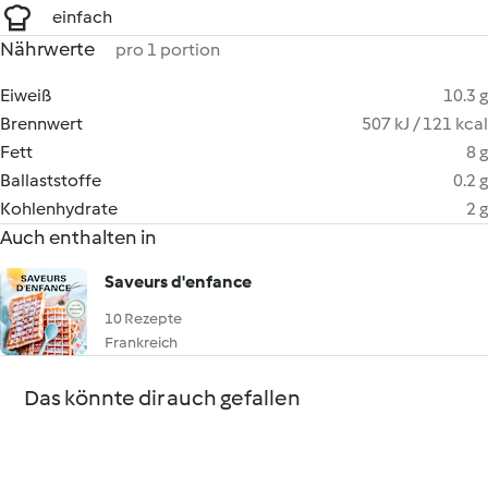
einfach
Nährwerte
pro 1 portion
Eiweiß
10.3 g
Brennwert
507 kJ / 121 kcal
Fett
8 g
Ballaststoffe
0.2 g
Kohlenhydrate
2 g
Auch enthalten in
Saveurs d'enfance
10 Rezepte
Frankreich
Das könnte dir auch gefallen