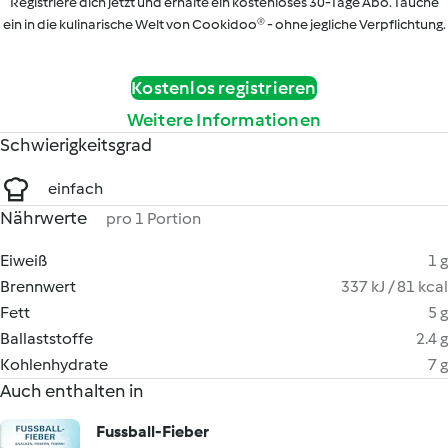
Registriere dich jetzt und erhalte ein kostenloses 30-Tage Abo. Tauche
ein in die kulinarische Welt von Cookidoo® - ohne jegliche Verpflichtung.
Kostenlos registrieren
Weitere Informationen
Schwierigkeitsgrad
einfach
Nährwerte
pro 1 Portion
Eiweiß
1 g
Brennwert
337 kJ / 81 kcal
Fett
5 g
Ballaststoffe
2.4 g
Kohlenhydrate
7 g
Auch enthalten in
Fussball-Fieber