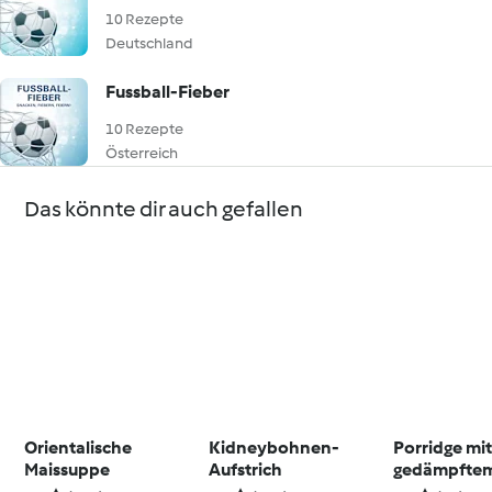
10 Rezepte
Deutschland
Fussball-Fieber
10 Rezepte
Österreich
Das könnte dir auch gefallen
Orientalische
Kidneybohnen-
Porridge mi
Maissuppe
Aufstrich
gedämpftem 