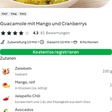
TM7
TM6
TM5
Guacamole mit Mango und Cranberrys
4.2
81 Bewertungen
Zubereitung 10 Min
Gesamt 10 Min
8 Portionen
Kostenlos registrieren
Zutaten
Zwiebeln
100 g
halbiert
Mango, reif
1
in Stücken (ca. 600 g)
Jalapeño Chili
1
konserviert und 1 EL der Flüssigkeit aus dem Glas
Avocados