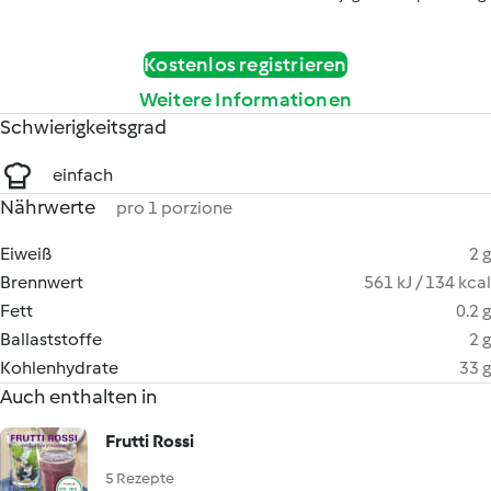
Kostenlos registrieren
Weitere Informationen
Schwierigkeitsgrad
einfach
Nährwerte
pro 1 porzione
Eiweiß
2 g
Brennwert
561 kJ / 134 kcal
Fett
0.2 g
Ballaststoffe
2 g
Kohlenhydrate
33 g
Auch enthalten in
Frutti Rossi
5 Rezepte