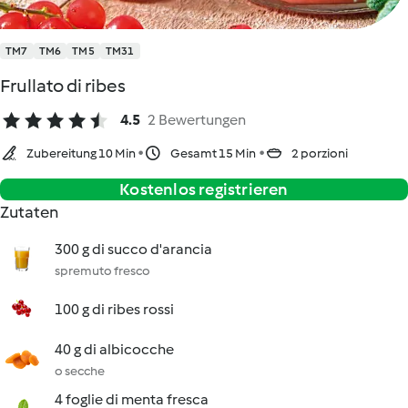
TM7
TM6
TM5
TM31
Frullato di ribes
4.5
2 Bewertungen
Zubereitung 10 Min
Gesamt 15 Min
2 porzioni
Kostenlos registrieren
Zutaten
300 g di succo d'arancia
spremuto fresco
100 g di ribes rossi
40 g di albicocche
o secche
4 foglie di menta fresca