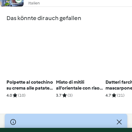
Italien
Das könnte dir auch gefallen
Polpette al cotechino
Misto di mitili
Datteri farcit
su crema alle patate
all'orientale con riso
mascarpone
viola
basmati
melagrana e
4.0
(10)
3.7
(3)
4.7
(21)
© Copyright 2026