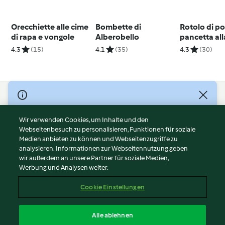
Orecchiette alle cime
Bombette di
Rotolo di po
di rapa e vongole
Alberobello
pancetta all
4.3
(15)
4.1
(35)
4.3
(30)
© Copyright 2026
Nutzungsbedingungen
Wir verwenden Cookies, um Inhalte und den
Webseitenbesuch zu personalisieren, Funktionen für soziale
Datenschutzrichtlinien
Medien anbieten zu können und Webseitenzugriffe zu
Disclaimer
analysieren. Informationen zur Webseitennutzung geben
Impressum
wir außerdem an unsere Partner für soziale Medien,
Werbung und Analysen weiter.
Cookies
Inhalt melden
Cookie Einstellungen
Abo kündigen
Vertrag widerrufen
Alle ablehnen
Erklärung zur Barrierefreiheit