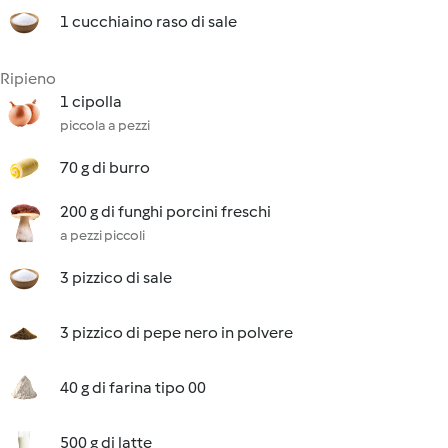
1 cucchiaino raso di sale
Ripieno
1 cipolla
piccola a pezzi
70 g di burro
200 g di funghi porcini freschi
a pezzi piccoli
3 pizzico di sale
3 pizzico di pepe nero in polvere
40 g di farina tipo 00
500 g di latte