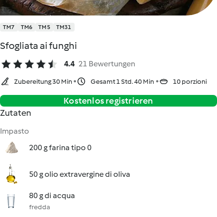
TM7
TM6
TM5
TM31
Sfogliata ai funghi
4.4
21 Bewertungen
Zubereitung 30 Min
Gesamt 1 Std. 40 Min
10 porzioni
Kostenlos registrieren
Zutaten
Impasto
200 g farina tipo 0
50 g olio extravergine di oliva
80 g di acqua
fredda