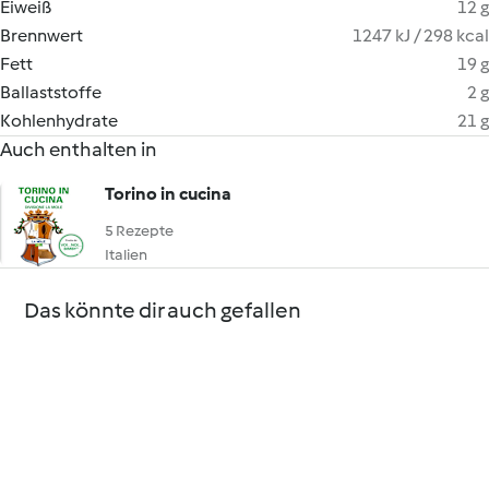
Eiweiß
12 g
Brennwert
1247 kJ / 298 kcal
Fett
19 g
Ballaststoffe
2 g
Kohlenhydrate
21 g
Auch enthalten in
Torino in cucina
5 Rezepte
Italien
Das könnte dir auch gefallen