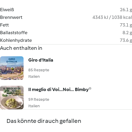
Eiweiß
26.1 g
Brennwert
4343 kJ / 1038 kcal
Fett
73.1 g
Ballaststoffe
8.2 g
Kohlenhydrate
73.6 g
Auch enthalten in
Giro d'Italia
85 Rezepte
Italien
Il meglio di Voi...Noi... Bimby®
59 Rezepte
Italien
Das könnte dir auch gefallen