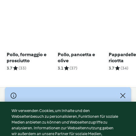
Pollo, formaggio e
Pollo, pancetta e
Pappardelle
prosciutto
olive
ricotta
3.7
(33)
3.1
(37)
3.7
(34)
© Copyright 2026
Nutzungsbedingungen
Wir verwenden Cookies, um Inhalte und den
Webseitenbesuch zu personalisieren, Funktionen für soziale
Datenschutzrichtlinien
Medien anbieten zu können und Webseitenzugriffe zu
Disclaimer
analysieren. Informationen zur Webseitennutzung geben
Impressum
wir außerdem an unsere Partner für soziale Medien,