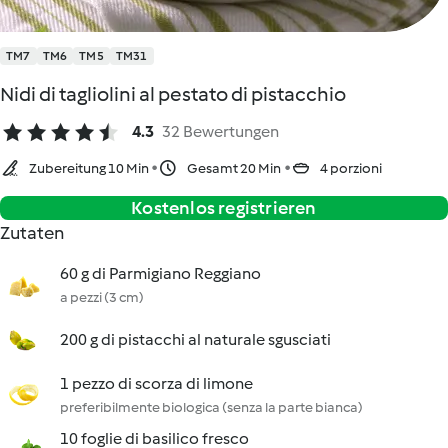
TM7
TM6
TM5
TM31
Nidi di tagliolini al pestato di pistacchio
4.3
32 Bewertungen
Zubereitung 10 Min
Gesamt 20 Min
4 porzioni
Kostenlos registrieren
Zutaten
60 g di Parmigiano Reggiano
a pezzi (3 cm)
200 g di pistacchi al naturale sgusciati
1 pezzo di scorza di limone
preferibilmente biologica (senza la parte bianca)
10 foglie di basilico fresco