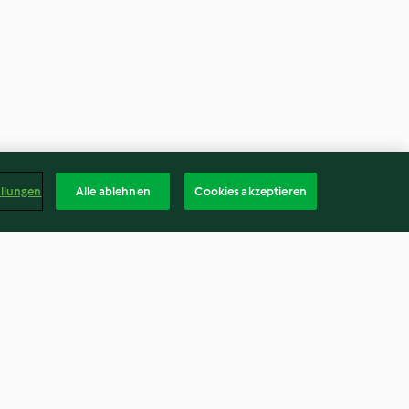
ellungen
Alle ablehnen
Cookies akzeptieren
ini e patate
Bavette pancetta e finferli
4.7
(35)