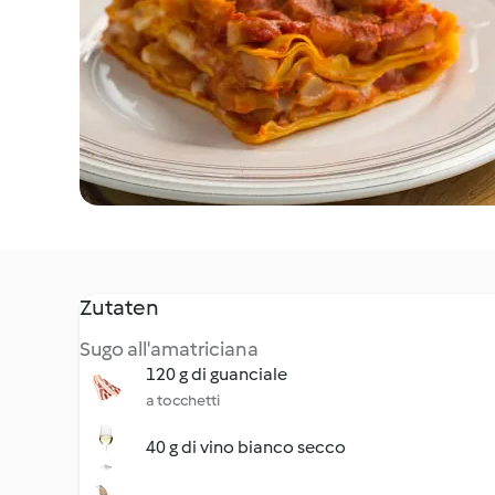
Zutaten
Sugo all'amatriciana
120 g di guanciale
a tocchetti
40 g di vino bianco secco