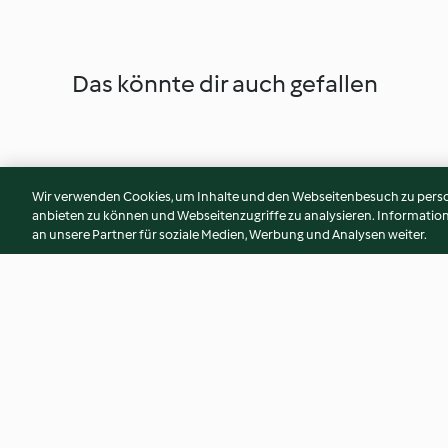
Das könnte dir auch gefallen
Wir verwenden Cookies, um Inhalte und den Webseitenbesuch zu person
anbieten zu können und Webseitenzugriffe zu analysieren. Informati
an unsere Partner für soziale Medien, Werbung und Analysen weiter.
Nidi di tagliolini al pestato di
Baccalà, patate e f
pistacchio
4.3
(32)
4.5
(53)