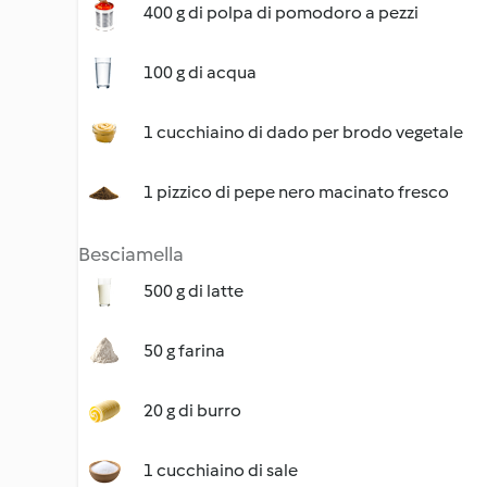
400 g di polpa di pomodoro a pezzi
100 g di acqua
1 cucchiaino di dado per brodo vegetale
1 pizzico di pepe nero macinato fresco
Besciamella
500 g di latte
50 g farina
20 g di burro
1 cucchiaino di sale