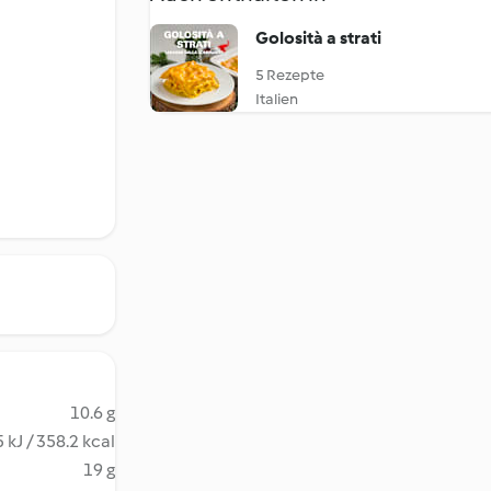
Golosità a strati
5 Rezepte
Italien
10.6 g
 kJ / 358.2 kcal
19 g