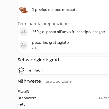
1 pizzico di noce moscata
Terminare la preparazione
250 g di pasta all'uovo fresca tipo lasagne
pecorino grattugiato
q.b.
Schwierigkeitsgrad
einfach
Nährwerte
pro 1 porzione
Eiweiß
Brennwert
1498.5
Fett