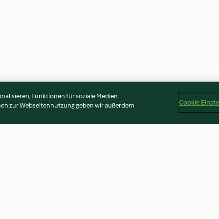
alisieren, Funktionen für soziale Medien
Cookie Einst
onen zur Webseitennutzung geben wir außerdem
unghi
Tagliolini stracciatella e speck
Garganelli chiod
4.7
(28)
3.2
(6)