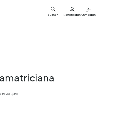
Springe
zum
Suchen
Registrieren
Anmelden
Hauptinha
'amatriciana
wertungen