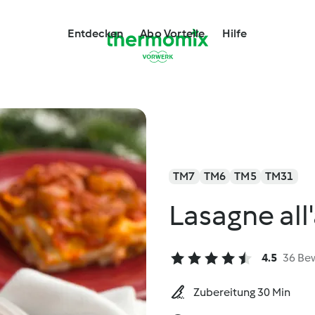
Entdecken
Abo Vorteile
Hilfe
TM7
TM6
TM5
TM31
Lasagne all
4.5
36 Be
Zubereitung 30 Min