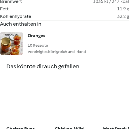
Brennwert
1035 kJ / 247 kcal
Fett
11.9 g
Kohlenhydrate
32.2 g
Auch enthalten in
Oranges
10 Rezepte
Vereinigtes Königreich und Irland
Das könnte dir auch gefallen
Chelsea Buns
Chicken, Wild
Meat Stock 