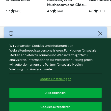
Mushroom and Cider
Pie
3.7
(45)
4.6
(44)
4.8
(15)
© Copyright 2026
Nutzungsbedingungen
Wir verwenden Cookies, um Inhalte und den
Webseitenbesuch zu personalisieren, Funktionen für soziale
Datenschutzrichtlinien
Medien anbieten zu können und Webseitenzugriffe zu
Disclaimer
analysieren. Informationen zur Webseitennutzung geben
Impressum
wir außerdem an unsere Partner für soziale Medien,
Werbung und Analysen weiter.
Cookies
Inhalt melden
Cookie Einstellungen
Abo kündigen
Vertrag widerrufen
Alle ablehnen
Erklärung zur Barrierefreiheit
Deutsch
Cookies akzeptieren