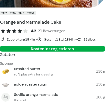
TM7
TM6
TM5
TM31
Orange and Marmalade Cake
4.2
21 Bewertungen
Zubereitung 15 Min
Gesamt 1 Std. 15 Min
12 slices
Kostenlos registrieren
Zutaten
Sponge
unsalted butter
150 g
soft, plus extra for greasing
golden caster sugar
150 g
Seville orange marmalade
100 g
thick cut