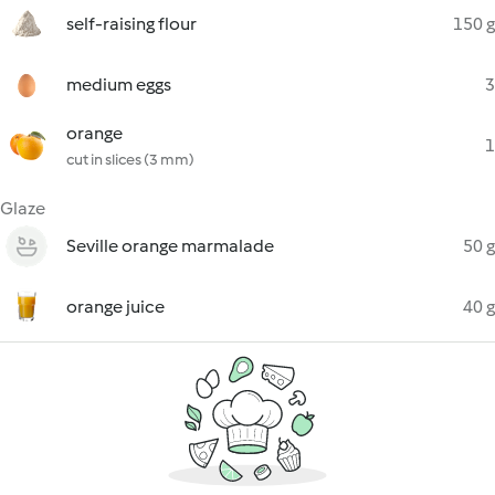
self-raising flour
150 g
medium eggs
3
orange
1
cut in slices (3 mm)
Glaze
Seville orange marmalade
50 g
orange juice
40 g