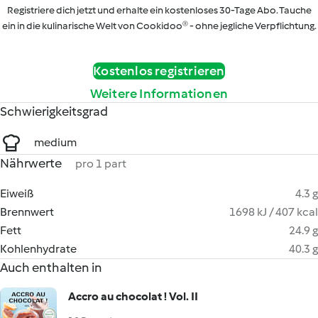
Registriere dich jetzt und erhalte ein kostenloses 30-Tage Abo. Tauche
ein in die kulinarische Welt von Cookidoo® - ohne jegliche Verpflichtung.
Kostenlos registrieren
Weitere Informationen
Schwierigkeitsgrad
medium
Nährwerte
pro 1 part
Eiweiß
4.3 g
Brennwert
1698 kJ / 407 kcal
Fett
24.9 g
Kohlenhydrate
40.3 g
Auch enthalten in
Accro au chocolat ! Vol. II