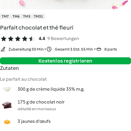
TM7
TM6
TM5
TM31
Parfait chocolat et thé fleuri
4.4
9 Bewertungen
Zubereitung 30 Min
Gesamt 3 Std. 55 Min
8 parts
Kostenlos registrieren
Zutaten
Le parfait au chocolat
300 g de crème liquide 35% m.g.
175 g de chocolat noir
détaillé en morceaux
3 jaunes d'œufs