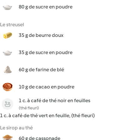
80 g de sucre en poudre
Le streusel
35 g de beurre doux
35 g de sucre en poudre
60 g de farine de blé
10 g de cacao en poudre
1 c. à café de thé noir en feuilles
(thé fleuri)
1 c. à café de thé vert en feuille, (thé fleuri)
Le sirop au thé
60 g de cassonade