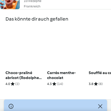
10 Rezepte
Frankreich
Das könnte dir auch gefallen
Choco-praliné
Carrés menthe-
Soufflé au 
abricot (Rodolphe
chocolat
GROIZARD - La Mare
4.0
(2)
4.3
(14)
3.8
(8)
aux Oiseaux)
© Copyright 2026