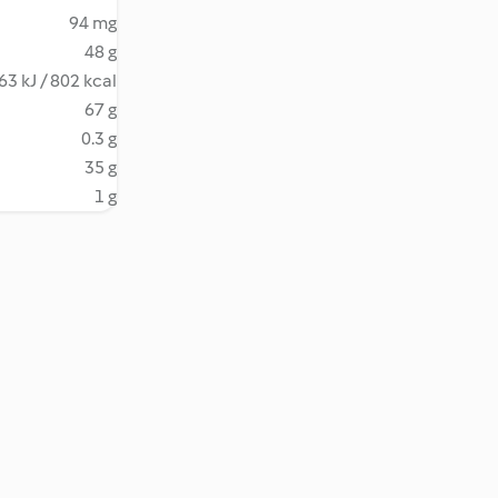
94 mg
48 g
63 kJ / 802 kcal
67 g
0.3 g
35 g
1 g