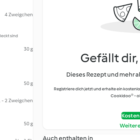
4 Zweigchen
eckt sind
30 g
Gefällt dir
Dieses Rezept und mehr al
50 g
Registriere dich jetzt und erhalte ein kostenl
Cookidoo® - oh
1 - 2 Zweigchen
Kostenl
50 g
Weiter
Auch enthalten in