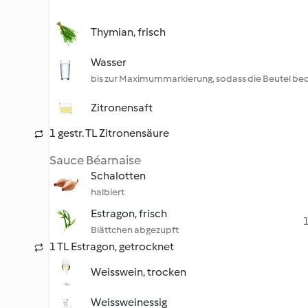
Thymian, frisch
Wasser
bis zur Maximummarkierung, sodass die Beutel bed
Zitronensaft
1 gestr. TL Zitronensäure
Sauce Béarnaise
Schalotten
halbiert
Estragon, frisch
Blättchen abgezupft
1 TL Estragon, getrocknet
Weisswein, trocken
Weissweinessig