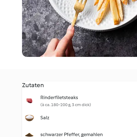
Zutaten
Rinderfiletsteaks
(à ca. 180-200 g, 3 cm dick)
Salz
schwarzer Pfeffer, gemahlen