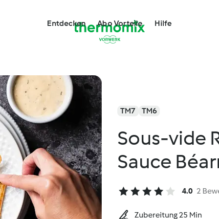
Entdecken
Abo Vorteile
Hilfe
TM7
TM6
Sous-vide R
Sauce Béar
4.0
2 Bew
Zubereitung 25 Min