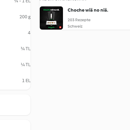
¾ - 1 EL
Choche wiä no niä.
200 g
203 Rezepte
Schweiz
4
¾ TL
¼ TL
1 EL