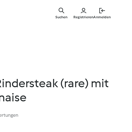
Springe
zum
Suchen
Registrieren
Anmelden
Hauptinha
indersteak (rare) mit
naise
ertungen