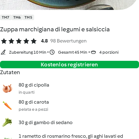
TM7
TM6
TM5
Zuppa marchigiana di legumi e salsiccia
4.8
98 Bewertungen
Zubereitung 10 Min
Gesamt 45 Min
4 porzioni
Kostenlos registrieren
Zutaten
80 g di cipolla
in quarti
80 g di carota
pelata e a pezzi
30 g di gambo di sedano
1 rametto di rosmarino fresco, gli aghi lavati ed