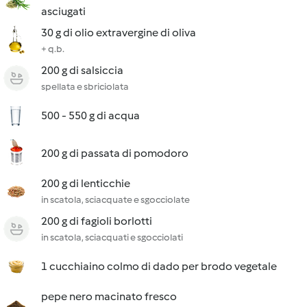
asciugati
30 g di olio extravergine di oliva
+ q.b.
200 g di salsiccia
spellata e sbriciolata
500 - 550 g di acqua
200 g di passata di pomodoro
200 g di lenticchie
in scatola, sciacquate e sgocciolate
200 g di fagioli borlotti
in scatola, sciacquati e sgocciolati
1 cucchiaino colmo di dado per brodo vegetale
pepe nero macinato fresco