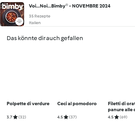
Voi...Noi...Bimby® - NOVEMBRE 2024
35 Rezepte
Italien
Das könnte dir auch gefallen
Polpette di verdure
Ceci al pomodoro
Filetti di or
panure alle 
zucchine
3.7
(32)
4.5
(37)
4.5
(69)