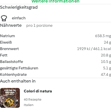
Weitere Informationen
Schwierigkeitsgrad
einfach
Nährwerte
pro 1 porzione
Natrium
658.3 mg
Eiweiß
24 g
Brennwert
1929 kJ / 461.1 kcal
Fett
20.8 g
Ballaststoffe
10.5 g
gesättigte Fettsäuren
5.1 g
Kohlenhydrate
47.4 g
Auch enthalten in
Colori di natura
40 Rezepte
Italien