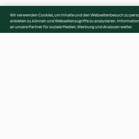
Wir verwenden Cookies, um Inhalte und den Webseitenbesuch zu person
anbieten zu können und Webseitenzugriffe zu analysieren. Informati
an unsere Partner für soziale Medien, Werbung und Analysen weiter.
Polpette di verdure
Zuppa marchigiana 
salsiccia
3.7
(32)
4.8
(98)
© Copyright 2026
Nutzungsbedingungen
Datenschutzrichtlinien