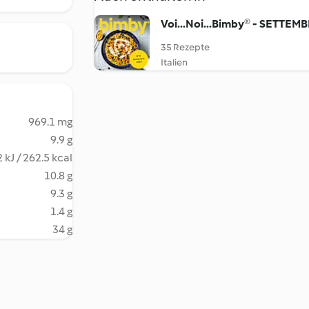
Voi...Noi...Bimby® - SETTEM
35 Rezepte
Italien
969.1 mg
9.9 g
 kJ / 262.5 kcal
10.8 g
9.3 g
1.4 g
34 g