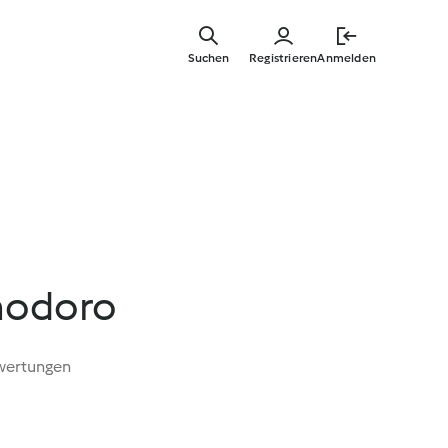
Springe
zum
Suchen
Registrieren
Anmelden
Hauptinha
modoro
wertungen