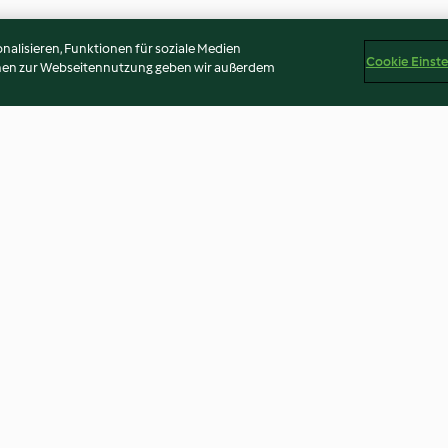
alisieren, Funktionen für soziale Medien
Cookie Einst
onen zur Webseitennutzung geben wir außerdem
di legumi e
Filetti di orata con panure alle
Contorno di cavo
olive e zucchine
forno
4.5
(69)
4.2
(71)
Disclaimer
Impressum
Cookies
Inhalt melden
Abo 