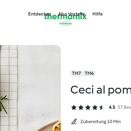
Entdecken
Abo Vorteile
Hilfe
TM7
TM6
Ceci al po
4.5
37 Be
Zubereitung 10 Min