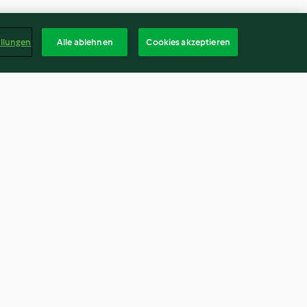
ellungen
Alle ablehnen
Cookies akzeptieren
lfiore al
Contorno di patate americane
speziate
4.2
(58)
Deuts
kündigen
Vertrag widerrufen