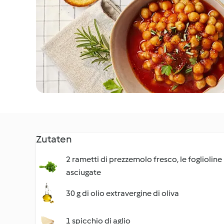
Zutaten
2 rametti di prezzemolo fresco, le foglioline
asciugate
30 g di olio extravergine di oliva
1 spicchio di aglio