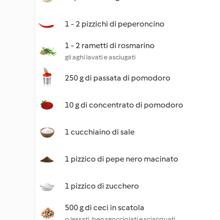
1 - 2 pizzichi di peperoncino
1 - 2 rametti di rosmarino
gli aghi lavati e asciugati
250 g di passata di pomodoro
10 g di concentrato di pomodoro
1 cucchiaino di sale
1 pizzico di pepe nero macinato
1 pizzico di zucchero
500 g di ceci in scatola
o lessati, ben sgocciolati e sciacquati