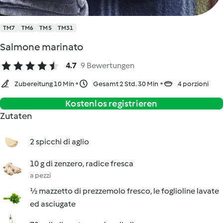
TM7
TM6
TM5
TM31
Salmone marinato
4.7
9 Bewertungen
Zubereitung 10 Min
Gesamt 2 Std. 30 Min
4 porzioni
Kostenlos registrieren
Zutaten
2 spicchi di aglio
10 g di zenzero, radice fresca
a pezzi
½ mazzetto di prezzemolo fresco, le foglioline lavate
ed asciugate