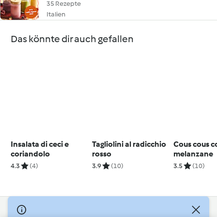
35 Rezepte
Italien
Das könnte dir auch gefallen
Insalata di ceci e
Tagliolini al radicchio
Cous cous c
coriandolo
rosso
melanzane
4.3
(4)
3.9
(10)
3.5
(10)
© Copyright 2026