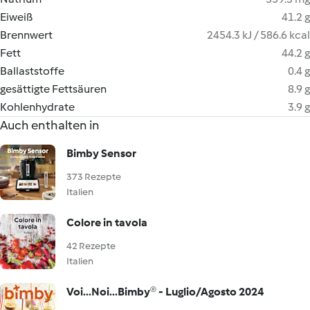
Eiweiß
41.2 g
Brennwert
2454.3 kJ / 586.6 kcal
Fett
44.2 g
Ballaststoffe
0.4 g
gesättigte Fettsäuren
8.9 g
Kohlenhydrate
3.9 g
Auch enthalten in
Bimby Sensor
373 Rezepte
Italien
Colore in tavola
42 Rezepte
Italien
Voi...Noi...Bimby® - Luglio/Agosto 2024