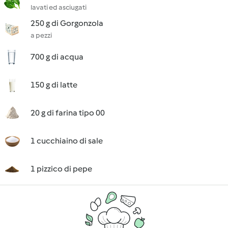
lavati ed asciugati
250 g di Gorgonzola
a pezzi
700 g di acqua
150 g di latte
20 g di farina tipo 00
1 cucchiaino di sale
1 pizzico di pepe