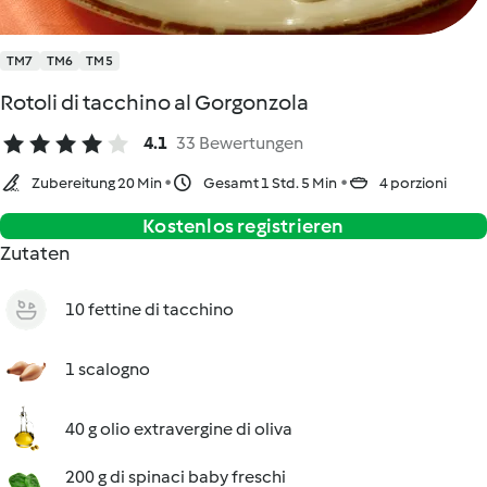
TM7
TM6
TM5
Rotoli di tacchino al Gorgonzola
4.1
33 Bewertungen
Zubereitung 20 Min
Gesamt 1 Std. 5 Min
4 porzioni
Kostenlos registrieren
Zutaten
10 fettine di tacchino
1 scalogno
40 g olio extravergine di oliva
200 g di spinaci baby freschi