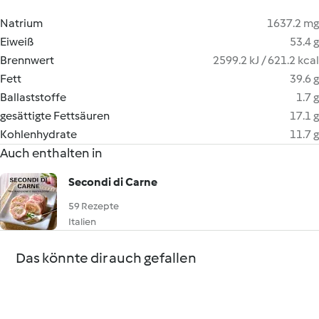
Natrium
1637.2 mg
Eiweiß
53.4 g
Brennwert
2599.2 kJ / 621.2 kcal
Fett
39.6 g
Ballaststoffe
1.7 g
gesättigte Fettsäuren
17.1 g
Kohlenhydrate
11.7 g
Auch enthalten in
Secondi di Carne
59 Rezepte
Italien
Das könnte dir auch gefallen