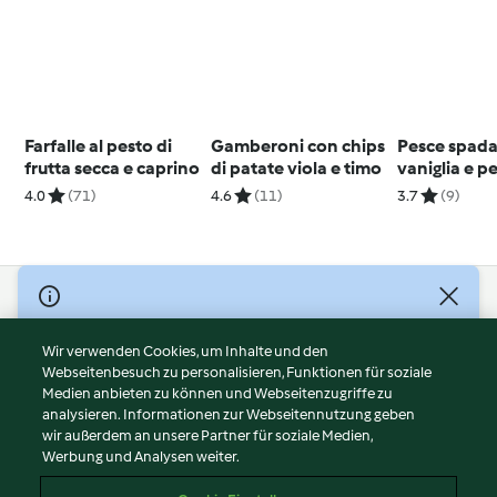
Farfalle al pesto di
Gamberoni con chips
Pesce spada
frutta secca e caprino
di patate viola e timo
vaniglia e p
4.0
(71)
4.6
(11)
3.7
(9)
© Copyright 2026
Nutzungsbedingungen
Wir verwenden Cookies, um Inhalte und den
Webseitenbesuch zu personalisieren, Funktionen für soziale
Datenschutzrichtlinien
Medien anbieten zu können und Webseitenzugriffe zu
Disclaimer
analysieren. Informationen zur Webseitennutzung geben
Impressum
wir außerdem an unsere Partner für soziale Medien,
Werbung und Analysen weiter.
Cookies
Inhalt melden