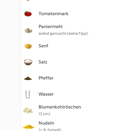
Tomatenmark
Paniermehl
selbst gemacht (siehe Tipp)
Senf
Salz
Pfeffer
Wasser
Blumenkohlröschen
(2 cm)
Nudeln
(z. B. Spirelli)