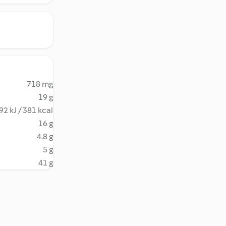
718 mg
19 g
92 kJ / 381 kcal
16 g
4.8 g
5 g
41 g