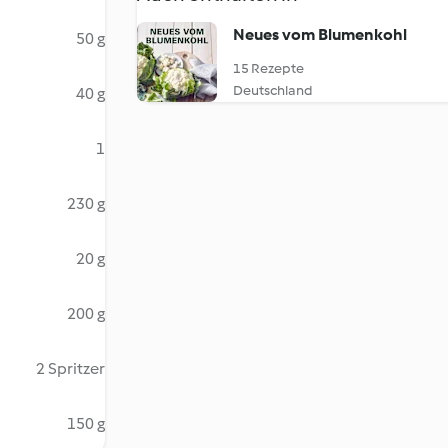
Neues vom Blumenkohl
50 g
15 Rezepte
Deutschland
40 g
1
230 g
20 g
200 g
2 Spritzer
150 g