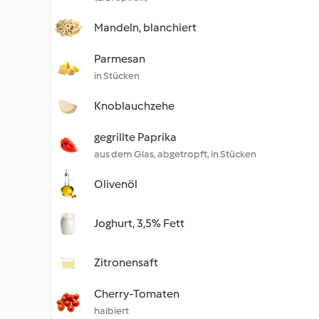
Mandeln, blanchiert
Parmesan
in Stücken
Knoblauchzehe
gegrillte Paprika
aus dem Glas, abgetropft, in Stücken
Olivenöl
Joghurt, 3,5% Fett
Zitronensaft
Cherry-Tomaten
halbiert