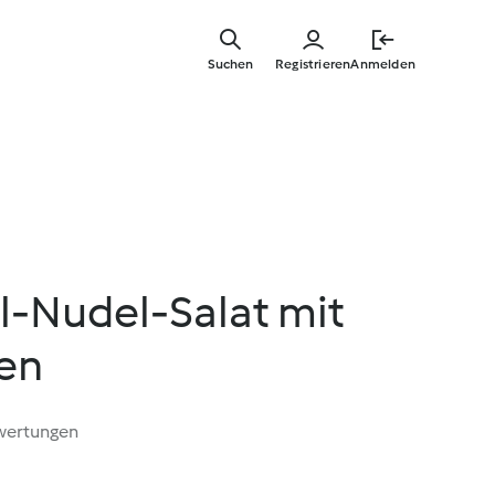
Springe
zum
Suchen
Registrieren
Anmelden
Hauptinha
-Nudel-Salat mit
en
wertungen