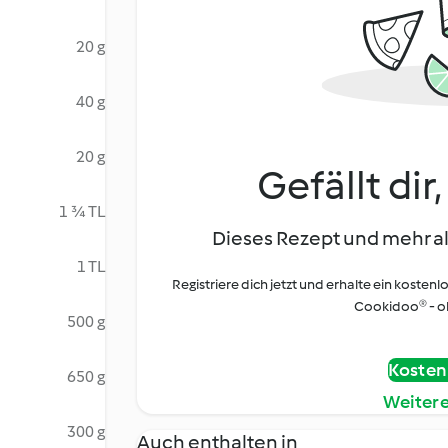
20 g
40 g
20 g
Gefällt dir
1 ¾ TL
Dieses Rezept und mehr al
1 TL
Registriere dich jetzt und erhalte ein kostenl
Cookidoo® - oh
500 g
Kostenl
650 g
Weiter
300 g
Auch enthalten in