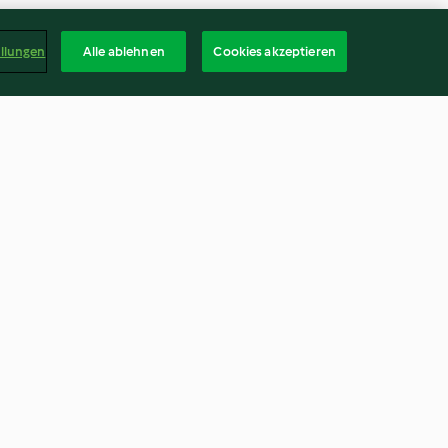
ellungen
Alle ablehnen
Cookies akzeptieren
ähnchen
Buntes Tomatengratin
3.6
(119)
Deuts
kündigen
Vertrag widerrufen