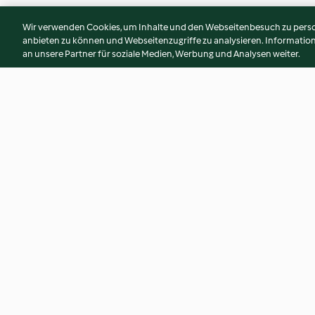
Wir verwenden Cookies, um Inhalte und den Webseitenbesuch zu person
anbieten zu können und Webseitenzugriffe zu analysieren. Informati
an unsere Partner für soziale Medien, Werbung und Analysen weiter.
Hackfleischtopf mit Weißkohl
Risoni-Tomaten-To
und Schupfnudeln
Hähnchen
3.7
(78)
2.6
(45)
© Copyright 2026
Nutzungsbedingungen
Datenschutzrichtlinien