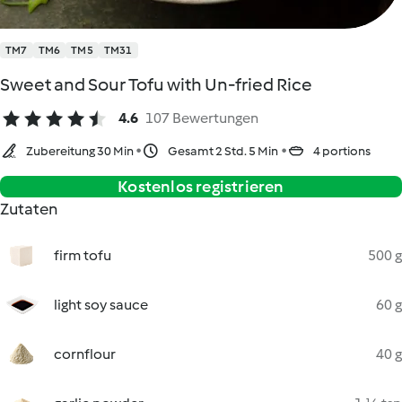
TM7
TM6
TM5
TM31
Sweet and Sour Tofu with Un-fried Rice
4.6
107 Bewertungen
Zubereitung 30 Min
Gesamt 2 Std. 5 Min
4 portions
Kostenlos registrieren
Zutaten
firm tofu
500 g
light soy sauce
60 g
cornflour
40 g