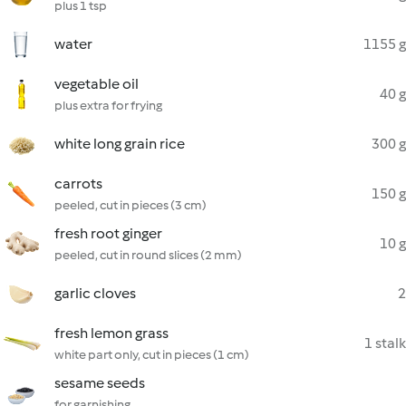
plus 1 tsp
water
1155 g
vegetable oil
40 g
plus extra for frying
white long grain rice
300 g
carrots
150 g
peeled, cut in pieces (3 cm)
fresh root ginger
10 g
peeled, cut in round slices (2 mm)
garlic cloves
2
fresh lemon grass
1 stalk
white part only, cut in pieces (1 cm)
sesame seeds
for garnishing