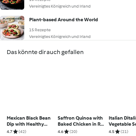
Vereinigtes Königreich und Irland
Plant-based Around the World
15 Rezepte
Vereinigtes Königreich und Irland
Das könnte dir auch gefallen
Mexican Black Bean
Saffron Quinoa with
Italian Ditali
Dip with Healthy
Baked Chicken in Red
Vegetable 
Tortilla Chips
Pepper and Tomato
4.7
(42)
4.6
(20)
4.5
(21)