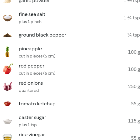
garlic powder
1 ½ tsp
fine sea salt
1 ¾ tsp
plus 1 pinch
ground black pepper
¼ tsp
pineapple
100 g
cut in pieces (5 cm)
red pepper
100 g
cut in pieces (5 cm)
red onions
250 g
quartered
tomato ketchup
55 g
caster sugar
115 g
plus 1 tsp
rice vinegar
55 g