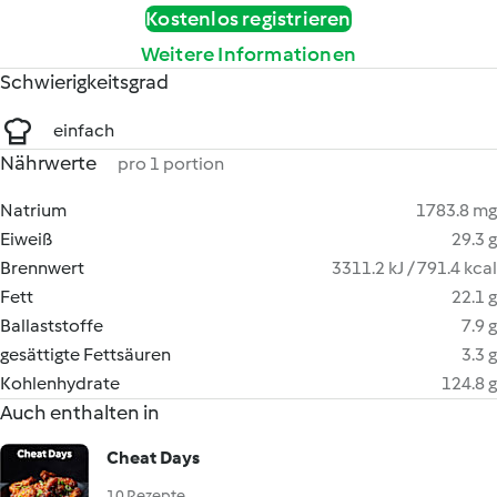
Kostenlos registrieren
Weitere Informationen
Schwierigkeitsgrad
einfach
Nährwerte
pro 1 portion
Natrium
1783.8 mg
Eiweiß
29.3 g
Brennwert
3311.2 kJ / 791.4 kcal
Fett
22.1 g
Ballaststoffe
7.9 g
gesättigte Fettsäuren
3.3 g
Kohlenhydrate
124.8 g
Auch enthalten in
Cheat Days
10 Rezepte