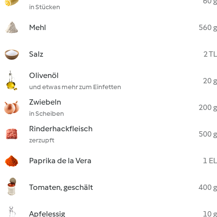
60 g
in Stücken
Mehl
560 g
Salz
2 TL
Olivenöl
20 g
und etwas mehr zum Einfetten
Zwiebeln
200 g
in Scheiben
Rinderhackfleisch
500 g
zerzupft
Paprika de la Vera
1 EL
Tomaten, geschält
400 g
Apfelessig
10 g