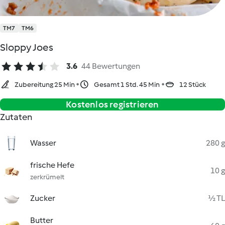
TM7
TM6
Sloppy Joes
3.6
44 Bewertungen
Zubereitung 25 Min
Gesamt 1 Std. 45 Min
12 Stück
Kostenlos registrieren
Zutaten
Wasser
280 g
frische Hefe
10 g
zerkrümelt
Zucker
½ TL
Butter