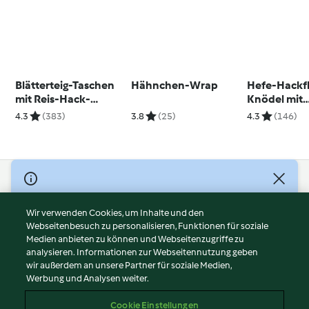
Blätterteig-Taschen
Hähnchen-Wrap
Hefe-Hackfl
mit Reis-Hack-
Knödel mit
Füllung (Ouzi)
Käsesauce
4.3
(383)
3.8
(25)
4.3
(146)
© Copyright 2026
Nutzungsbedingungen
Wir verwenden Cookies, um Inhalte und den
Webseitenbesuch zu personalisieren, Funktionen für soziale
Datenschutzrichtlinien
Medien anbieten zu können und Webseitenzugriffe zu
Disclaimer
analysieren. Informationen zur Webseitennutzung geben
Impressum
wir außerdem an unsere Partner für soziale Medien,
Werbung und Analysen weiter.
Cookies
Inhalt melden
Cookie Einstellungen