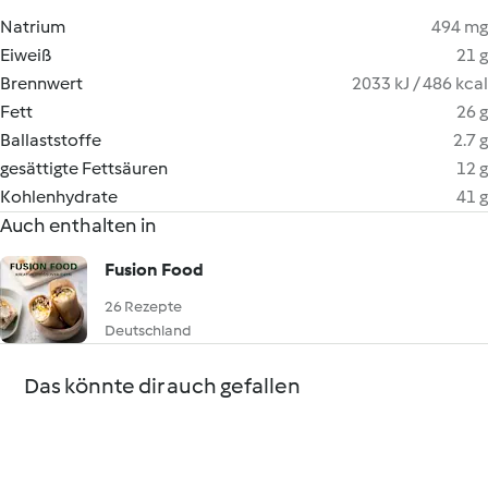
Natrium
494 mg
Eiweiß
21 g
Brennwert
2033 kJ / 486 kcal
Fett
26 g
Ballaststoffe
2.7 g
gesättigte Fettsäuren
12 g
Kohlenhydrate
41 g
Auch enthalten in
Fusion Food
26 Rezepte
Deutschland
Das könnte dir auch gefallen