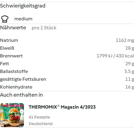
Schwierigkeitsgrad
medium
Nährwerte
pro 1 Stück
Natrium
1162 mg
Eiweiß
28 g
Brennwert
1799 kJ / 430 kcal
Fett
29 g
Ballaststoffe
5.5 g
gesättigte Fettsäuren
11 g
Kohlenhydrate
16 g
Auch enthalten in
THERMOMIX® Magazin 4/2023
41 Rezepte
Deutschland