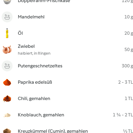
Doppelrahm-Frischkäse
120 g
Mandelmehl
10 g
Öl
20 g
Zwiebel
50 g
halbiert, in Ringen
Putengeschnetzeltes
300 g
Paprika edelsüß
2 - 3 TL
Chili, gemahlen
1 TL
Knoblauch, gemahlen
1 ¾ - 2 TL
Kreuzkümmel (Cumin), gemahlen
½ TL