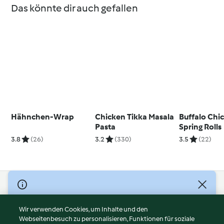
Das könnte dir auch gefallen
Hähnchen-Wrap
Chicken Tikka Masala
Buffalo Chi
Pasta
Spring Rolls
3.8
(26)
3.2
(330)
3.5
(22)
© Copyright 2026
Nutzungsbedingungen
Wir verwenden Cookies, um Inhalte und den
Webseitenbesuch zu personalisieren, Funktionen für soziale
Datenschutzrichtlinien