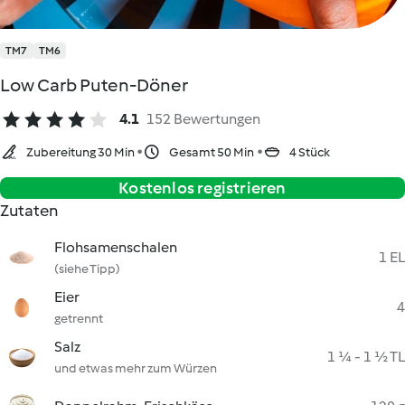
TM7
TM6
Low Carb Puten-Döner
4.1
152 Bewertungen
Zubereitung 30 Min
Gesamt 50 Min
4 Stück
Kostenlos registrieren
Zutaten
Flohsamenschalen
1 EL
(siehe Tipp)
Eier
4
getrennt
Salz
1 ¼ - 1 ½ TL
und etwas mehr zum Würzen