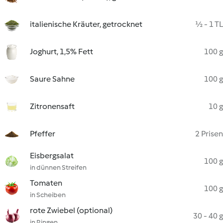
italienische Kräuter, getrocknet
½ - 1 TL
Joghurt, 1,5% Fett
100 g
Saure Sahne
100 g
Zitronensaft
10 g
Pfeffer
2 Prisen
Eisbergsalat
100 g
in dünnen Streifen
Tomaten
100 g
in Scheiben
rote Zwiebel (optional)
30 - 40 g
in Ringen