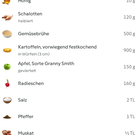
Honig
10 g
Schalotten
120 g
halbiert
Gemüsebrühe
500 g
Kartoffeln, vorwiegend festkochend
900 g
in Würfeln (3 cm)
Apfel, Sorte Granny Smith
150 g
geviertelt
Radieschen
160 g
Salz
2 TL
Pfeffer
1 TL
Muskat
½ TL