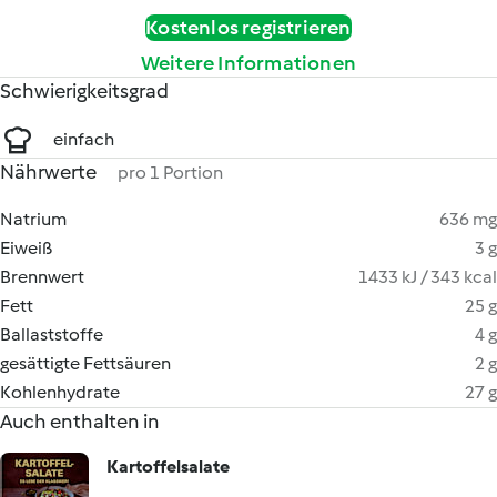
Kostenlos registrieren
Weitere Informationen
Schwierigkeitsgrad
einfach
Nährwerte
pro 1 Portion
Natrium
636 mg
Eiweiß
3 g
Brennwert
1433 kJ / 343 kcal
Fett
25 g
Ballaststoffe
4 g
gesättigte Fettsäuren
2 g
Kohlenhydrate
27 g
Auch enthalten in
Kartoffelsalate