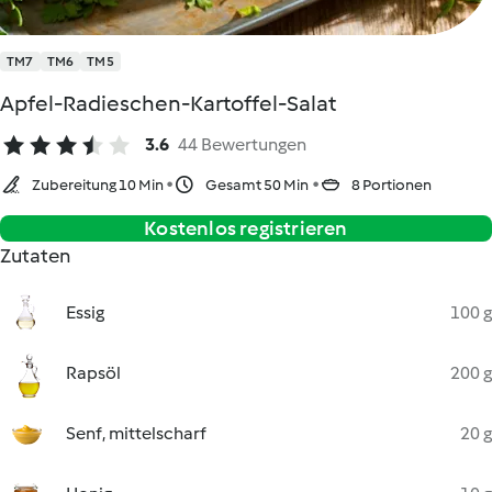
TM7
TM6
TM5
Apfel-Radieschen-Kartoffel-Salat
3.6
44 Bewertungen
Zubereitung 10 Min
Gesamt 50 Min
8 Portionen
Kostenlos registrieren
Zutaten
Essig
100 g
Rapsöl
200 g
Senf, mittelscharf
20 g