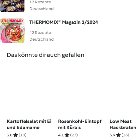
12 Rezepte
Deutschland
THERMOMIX® Magazin 2/2024
42 Rezepte
Deutschland
Das könnte dir auch gefallen
Kartoffelsalat mit Ei
Rosenkohl-Eintopf
Low Meat
und Edamame
mit Kürbis
Hackbraten
3.8
(18)
4.1
(27)
3.9
(16)