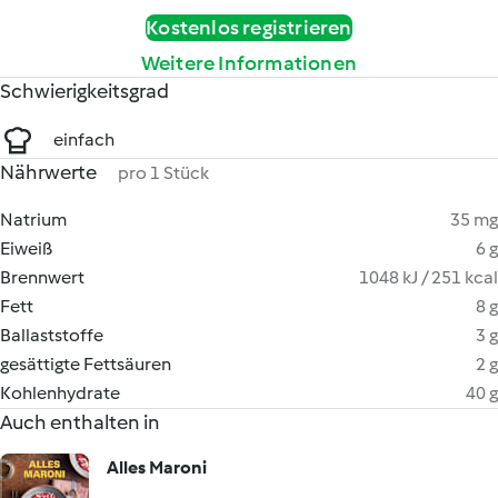
Kostenlos registrieren
Weitere Informationen
Schwierigkeitsgrad
einfach
Nährwerte
pro 1 Stück
Natrium
35 mg
Eiweiß
6 g
Brennwert
1048 kJ / 251 kcal
Fett
8 g
Ballaststoffe
3 g
gesättigte Fettsäuren
2 g
Kohlenhydrate
40 g
Auch enthalten in
Alles Maroni