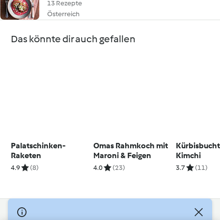
13 Rezepte
Österreich
Das könnte dir auch gefallen
Palatschinken-
Omas Rahmkoch mit
Kürbisbucht
Raketen
Maroni & Feigen
Kimchi
4.9
(8)
4.0
(23)
3.7
(11)
© Copyright 2026