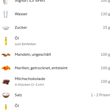
Joghurt 3,5 %Fett
200 g
Wasser
120 g
Zucker
25 g
Öl
zum Einfetten
Mandeln, ungeschält
100 g
Marillen, getrocknet, entsteint
100 g
Milchschokolade
100 g
in Stücken (1-2 cm)
Salz
1 - 2 Prisen
Öl