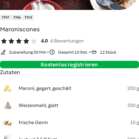
TM7
TM6
TM5
Maroniscones
4.0
4 Bewertungen
Zubereitung 30 Min
Gesamt 10 Std.
12 Stück
Kostenlos registrieren
Zutaten
Maroni, gegart, geschält
200 g
Weizenmehl, glatt
300 g
frische Germ
10 g