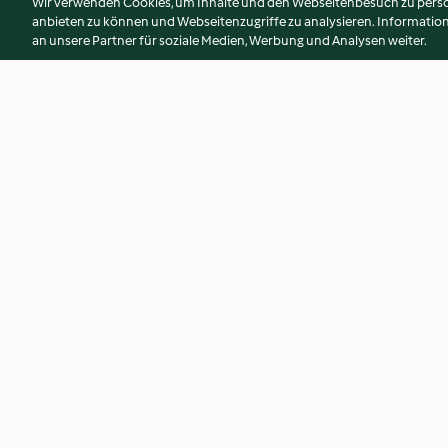
Wir verwenden Cookies, um Inhalte und den Webseitenbesuch zu person
anbieten zu können und Webseitenzugriffe zu analysieren. Informati
an unsere Partner für soziale Medien, Werbung und Analysen weiter.
Blumenkohl Tikka Masala
Gnocchi-Kürbis-Au
Hackfleischsauce
4.7
(5.6K)
4.4
(2.5K)
© Copyright 2026
Nutzungsbedingungen
Datenschutzrichtlinien
Erklärung zur Barrierefreiheit