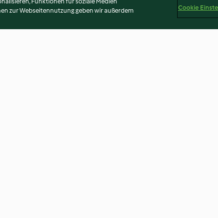
alisieren, Funktionen für soziale Medien
Cookie Einst
onen zur Webseitennutzung geben wir außerdem
flauf mit
Asia-Nudeln mit Gemüse
Veggie Rigatoni 
4.0
(3.3K)
4.1
(2.7K)
Disclaimer
Impressum
Cookies
Inhalt melden
Abo 