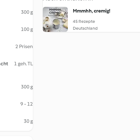
Mmmhh, cremig!
300 g
45 Rezepte
Deutschland
100 g
2 Prisen
acht
1 geh. TL
300 g
9 - 12
30 g