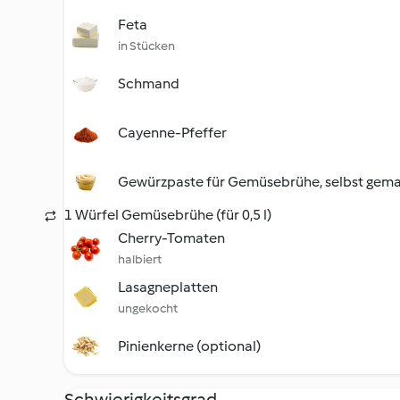
Feta
in Stücken
Schmand
Cayenne-Pfeffer
Gewürzpaste für Gemüsebrühe, selbst gem
1 Würfel Gemüsebrühe (für 0,5 l)
Cherry-Tomaten
halbiert
Lasagneplatten
ungekocht
Pinienkerne (optional)
Schwierigkeitsgrad