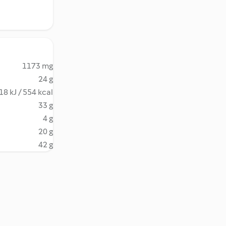
1173 mg
24 g
18 kJ / 554 kcal
33 g
4 g
20 g
42 g