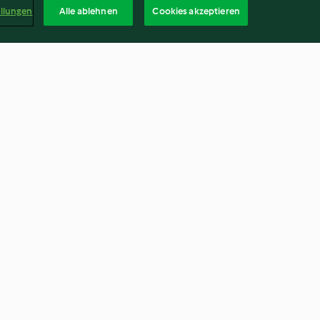
ellungen
Alle ablehnen
Cookies akzeptieren
al forno
Schnelle Tomaten-Lachs-
Nudeln
4.7
(1.8K)
Deuts
kündigen
Vertrag widerrufen