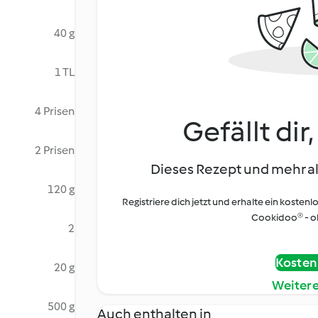
40 g
1 TL
4 Prisen
Gefällt dir
2 Prisen
Dieses Rezept und mehr al
120 g
Registriere dich jetzt und erhalte ein kostenl
Cookidoo® - oh
2
Kostenl
20 g
Weiter
500 g
Auch enthalten in