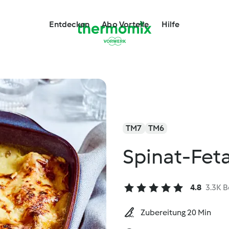
Entdecken
Abo Vorteile
Hilfe
TM7
TM6
Spinat-Fet
4.8
3.3K 
Zubereitung 20 Min