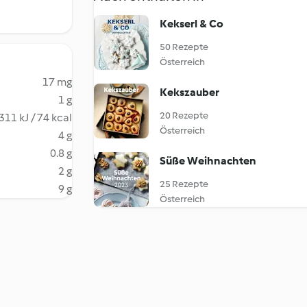
Kekserl & Co
50 Rezepte
Österreich
17 mg
Kekszauber
1 g
20 Rezepte
311 kJ / 74 kcal
Österreich
4 g
0.8 g
Süße Weihnachten
2 g
25 Rezepte
9 g
Österreich