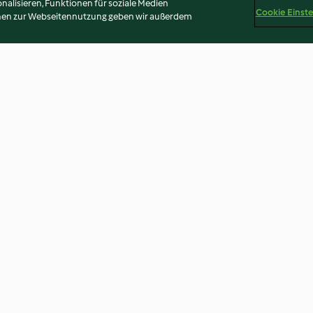
alisieren, Funktionen für soziale Medien
Cookie Einst
onen zur Webseitennutzung geben wir außerdem
Apfelherzen am Stiel
Englisches Sen
(Piccalilli)
4.7
(17)
3.7
(3)
Disclaimer
Impressum
Cookies
Inhalt melden
Abo 