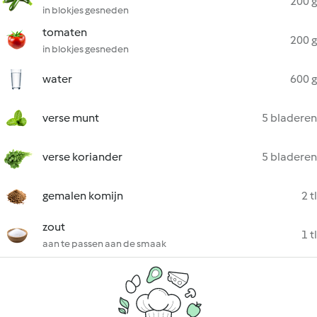
200 g
in blokjes gesneden
tomaten
200 g
in blokjes gesneden
water
600 g
verse munt
5 bladeren
verse koriander
5 bladeren
gemalen komijn
2 tl
zout
1 tl
aan te passen aan de smaak