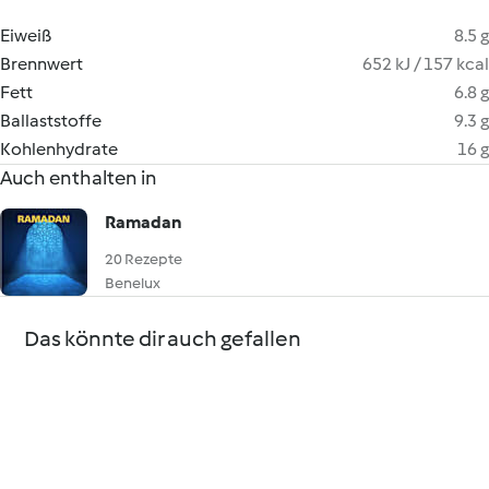
Eiweiß
8.5 g
Brennwert
652 kJ / 157 kcal
Fett
6.8 g
Ballaststoffe
9.3 g
Kohlenhydrate
16 g
Auch enthalten in
Ramadan
20 Rezepte
Benelux
Das könnte dir auch gefallen