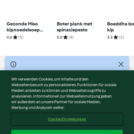
Gezonde Miso
Boter plank met
Boeddha bo
kipnoedelsoep
spinaziepesto
kip
(Louise Keats)
4.6
(5)
5.0
(4)
3.5
(2)
© Copyright 2026
Nutzungsbedingungen
Wir verwenden Cookies, um Inhalte und den
Webseitenbesuch zu personalisieren, Funktionen für soziale
Datenschutzrichtlinien
Medien anbieten zu können und Webseitenzugriffe zu
Disclaimer
analysieren. Informationen zur Webseitennutzung geben
Impressum
wir außerdem an unsere Partner für soziale Medien,
Werbung und Analysen weiter.
Cookies
Inhalt melden
Cookie Einstellungen
Abo kündigen
Vertrag widerrufen