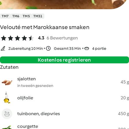
TM7
TM6
TM5
TM31
Velouté met Marokkaanse smaken
4.3
6 Bewertungen
Zubereitung 10 Min
Gesamt 35 Min
4 portie
Kostenlos registrieren
Zutaten
sjalotten
45 g
in tweeën gesneden
olijfolie
20 g
tuinbonen, diepvries
450 g
courgette