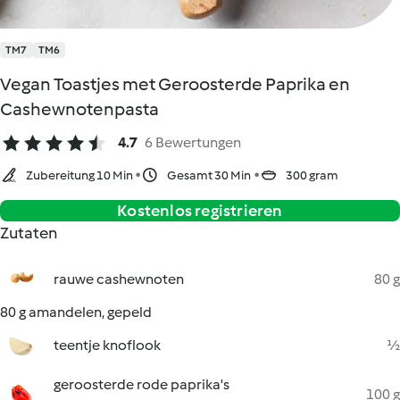
TM7
TM6
Vegan Toastjes met Geroosterde Paprika en
Cashewnotenpasta
4.7
6 Bewertungen
Zubereitung 10 Min
Gesamt 30 Min
300 gram
Kostenlos registrieren
Zutaten
rauwe cashewnoten
80 g
80 g amandelen, gepeld
teentje knoflook
½
geroosterde rode paprika's
100 g