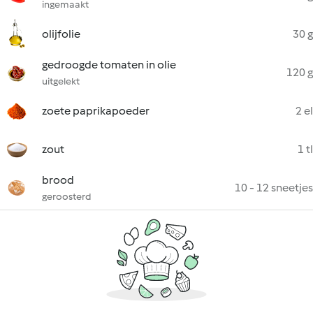
ingemaakt
olijfolie
30 g
gedroogde tomaten in olie
120 g
uitgelekt
zoete paprikapoeder
2 el
zout
1 tl
brood
10 - 12 sneetjes
geroosterd