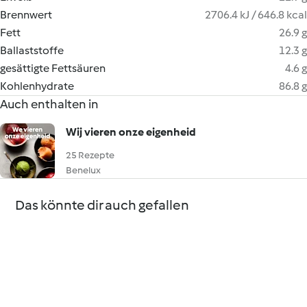
Brennwert
2706.4 kJ / 646.8 kcal
Fett
26.9 g
Ballaststoffe
12.3 g
gesättigte Fettsäuren
4.6 g
Kohlenhydrate
86.8 g
Auch enthalten in
Wij vieren onze eigenheid
25 Rezepte
Benelux
Das könnte dir auch gefallen