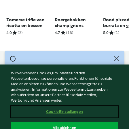
Zomerse trifle van
Roergebakken
Rood pizza
ricotta en bessen
champignons
burrata en 
aubergines 
4.0
(2)
4.7
(18)
5.0
(1)
courgettes
© Copyright 2026
Nutzungsbedingungen
Wir verwenden Cookies, um Inhalte und den
Webseitenbesuch zu personalisieren, Funktionen für soziale
Datenschutzrichtlinien
Medien anbieten zu können und Webseitenzugriffe zu
Disclaimer
analysieren. Informationen zur Webseitennutzung geben
Impressum
wir außerdem an unsere Partner für soziale Medien,
Werbung und Analysen weiter.
Cookies
Inhalt melden
Cookie Einstellungen
Abo kündigen
Vertrag widerrufen
Alle ablehnen