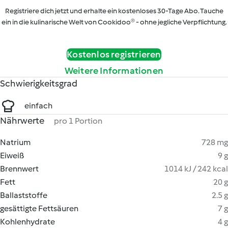
Registriere dich jetzt und erhalte ein kostenloses 30-Tage Abo. Tauche
ein in die kulinarische Welt von Cookidoo® - ohne jegliche Verpflichtung.
Kostenlos registrieren
Weitere Informationen
Schwierigkeitsgrad
einfach
Nährwerte
pro 1 Portion
Natrium
728 mg
Eiweiß
9 g
Brennwert
1014 kJ / 242 kcal
Fett
20 g
Ballaststoffe
2.5 g
gesättigte Fettsäuren
7 g
Kohlenhydrate
4 g