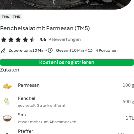
TM6
TM5
Fenchelsalat mit Parmesan (TM5)
4.6
9 Bewertungen
Zubereitung 10 Min
Gesamt 10 Min
4 Portionen
Kostenlos registrieren
Zutaten
Parmesan
100 g
Fenchel
500 g
geviertelt, Strunk entfernt
Salz
1 TL
etwas mehr zum Abschmecken
Pfeffer