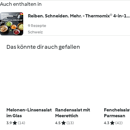
Auch enthalten in
Reiben. Schneiden. Mehr. - Thermomix® 4-in-1 Reibe für TM5
9 Rezepte
Schweiz
Das könnte dir auch gefallen
Melonen-Linsensalat
Randensalat mit
Fenchelsala
im Glas
Meerettich
Parmesan
3.9
(14)
4.5
(13)
4.3
(42)