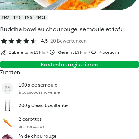
TM7
TM6
TM5
TM31
Buddha bowl au chou rouge, semoule et tofu
4.5
20 Bewertungen
Zubereitung 15 Min
Gesamt 15 Min
4 portions
Kostenlos registrieren
Zutaten
100 g de semoule
à couscous moyenne
200 g d'eau bouillante
2 carottes
en morceaux
¼ de chou rouge