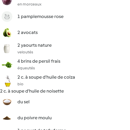
en morceaux
1 pamplemousse rose
2 avocats
2 yaourts nature
veloutés
4 brins de persil frais
équeutés
2 c. à soupe d'huile de colza
bio
2 c. à soupe d'huile de noisette
du sel
du poivre moulu