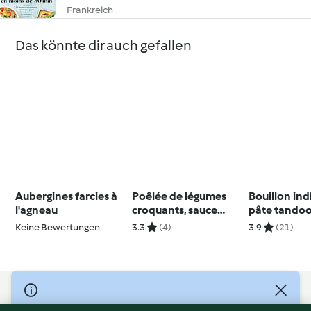
Frankreich
Das könnte dir auch gefallen
Aubergines farcies à
Poêlée de légumes
Bouillon ind
l'agneau
croquants, sauce
pâte tandoo
asiatique
Keine Bewertungen
3.3
(4)
3.9
(21)
© Copyright 2026