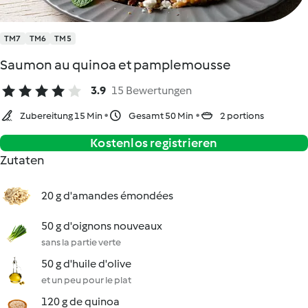
TM7
TM6
TM5
Saumon au quinoa et pamplemousse
3.9
15 Bewertungen
Zubereitung 15 Min
Gesamt 50 Min
2 portions
Kostenlos registrieren
Zutaten
20 g d'amandes émondées
50 g d'oignons nouveaux
sans la partie verte
50 g d'huile d'olive
et un peu pour le plat
120 g de quinoa