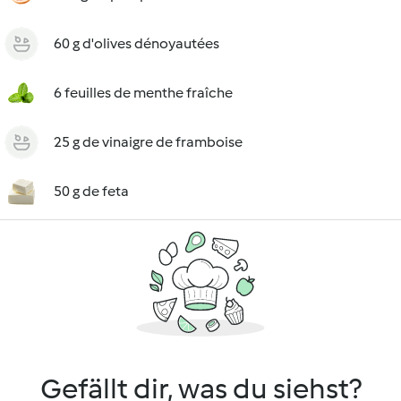
60 g d'olives dénoyautées
6 feuilles de menthe fraîche
25 g de vinaigre de framboise
50 g de feta
Gefällt dir, was du siehst?