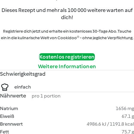
Dieses Rezept und mehr als 100 000 weitere warten auf
dich!
Registriere dich jetzt und erhalte ein kostenloses 30-Tage Abo. Tauche
ein in die kulinarische Welt von Cookidoo® - ohne jegliche Verpflichtung.
Kostenlos registrieren
Weitere Informationen
Schwierigkeitsgrad
einfach
Nährwerte
pro 1 portion
Natrium
1656 mg
Eiweiß
67.1 g
Brennwert
4986.6 kJ / 1191.8 kcal
Fett
75.7 g