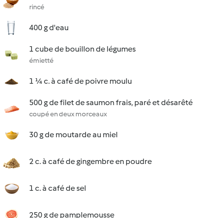
rincé
400 g d'eau
1 cube de bouillon de légumes
émietté
1 ¼ c. à café de poivre moulu
500 g de filet de saumon frais, paré et désarêté
coupé en deux morceaux
30 g de moutarde au miel
2 c. à café de gingembre en poudre
1 c. à café de sel
250 g de pamplemousse