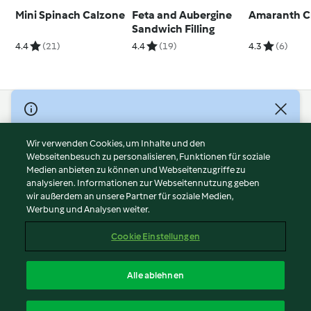
Mini Spinach Calzone
Feta and Aubergine
Amaranth C
Sandwich Filling
4.4
(21)
4.4
(19)
4.3
(6)
© Copyright 2026
Nutzungsbedingungen
Wir verwenden Cookies, um Inhalte und den
Webseitenbesuch zu personalisieren, Funktionen für soziale
Datenschutzrichtlinien
Medien anbieten zu können und Webseitenzugriffe zu
Disclaimer
analysieren. Informationen zur Webseitennutzung geben
Impressum
wir außerdem an unsere Partner für soziale Medien,
Werbung und Analysen weiter.
Cookies
Inhalt melden
Cookie Einstellungen
Abo kündigen
Vertrag widerrufen
Alle ablehnen
Erklärung zur Barrierefreiheit