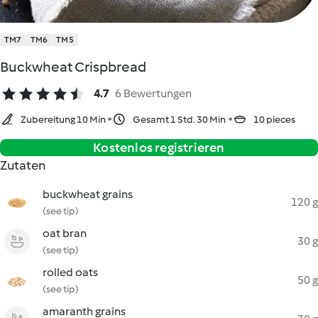
TM7
TM6
TM5
Buckwheat Crispbread
4.7
6 Bewertungen
Zubereitung 10 Min
Gesamt 1 Std. 30 Min
10 pieces
Kostenlos registrieren
Zutaten
buckwheat grains
120 g
(see tip)
oat bran
30 g
(see tip)
rolled oats
50 g
(see tip)
amaranth grains