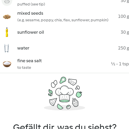
30 g
puffed (see tip)
mixed seeds
100 g
(e.g. sesame, poppy, chia, flax, sunflower, pumpkin)
sunflower oil
30 g
water
250 g
fine sea salt
½ - 1 tsp
to taste
Gefällt dir, was du siehst?