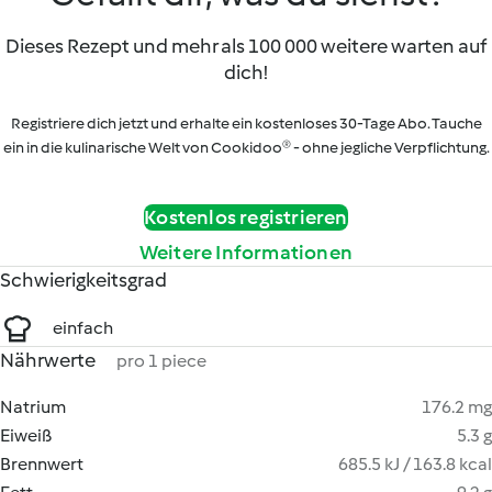
Dieses Rezept und mehr als 100 000 weitere warten auf
dich!
Registriere dich jetzt und erhalte ein kostenloses 30-Tage Abo. Tauche
ein in die kulinarische Welt von Cookidoo® - ohne jegliche Verpflichtung.
Kostenlos registrieren
Weitere Informationen
Schwierigkeitsgrad
einfach
Nährwerte
pro 1 piece
Natrium
176.2 mg
Eiweiß
5.3 g
Brennwert
685.5 kJ / 163.8 kcal