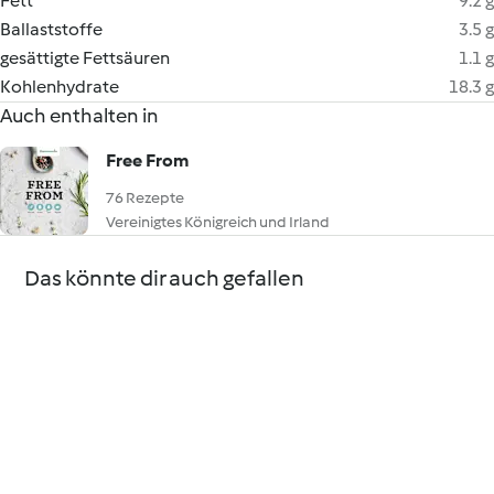
Fett
9.2 g
Ballaststoffe
3.5 g
gesättigte Fettsäuren
1.1 g
Kohlenhydrate
18.3 g
Auch enthalten in
Free From
76 Rezepte
Vereinigtes Königreich und Irland
Das könnte dir auch gefallen