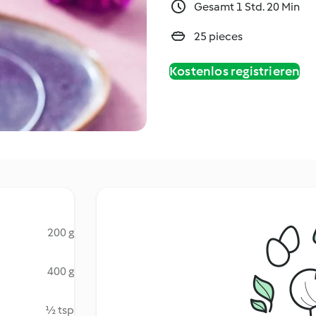
Gesamt 1 Std. 20 Min
25 pieces
Kostenlos registrieren
200 g
400 g
½ tsp