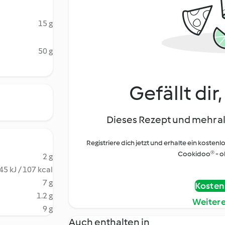
15 g
50 g
Gefällt dir
Dieses Rezept und mehr al
Registriere dich jetzt und erhalte ein kostenl
Cookidoo® - oh
2 g
45 kJ / 107 kcal
7 g
Kostenl
1.2 g
Weiter
9 g
Auch enthalten in