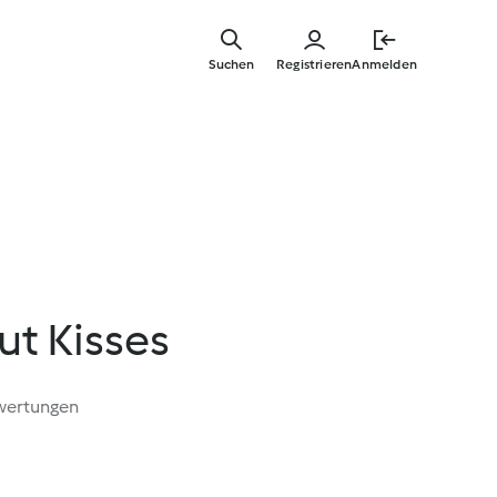
Springe
zum
Suchen
Registrieren
Anmelden
Hauptinha
ut Kisses
wertungen