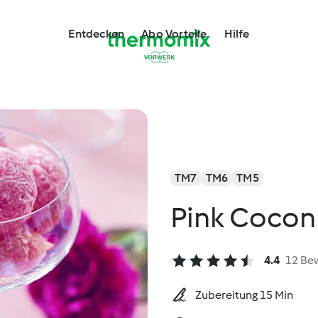
Entdecken
Abo Vorteile
Hilfe
TM7
TM6
TM5
Pink Cocon
4.4
12 Be
Zubereitung 15 Min