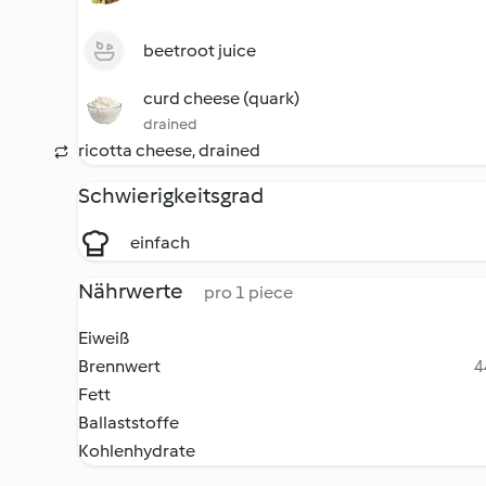
beetroot juice
curd cheese (quark)
drained
ricotta cheese, drained
Schwierigkeitsgrad
einfach
Nährwerte
pro 1 piece
Eiweiß
Brennwert
4
Fett
Ballaststoffe
Kohlenhydrate