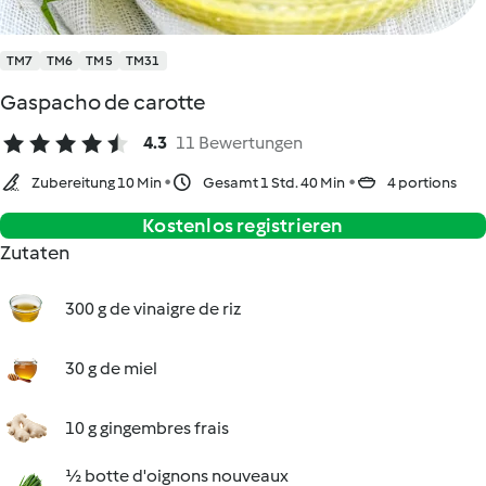
TM7
TM6
TM5
TM31
Gaspacho de carotte
4.3
11 Bewertungen
Zubereitung 10 Min
Gesamt 1 Std. 40 Min
4 portions
Kostenlos registrieren
Zutaten
300 g de vinaigre de riz
30 g de miel
10 g gingembres frais
½ botte d'oignons nouveaux