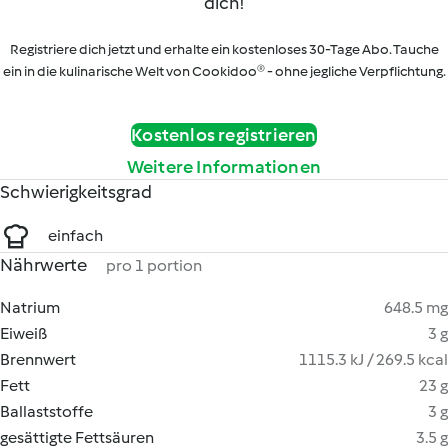
dich!
Registriere dich jetzt und erhalte ein kostenloses 30-Tage Abo. Tauche
ein in die kulinarische Welt von Cookidoo® - ohne jegliche Verpflichtung.
Kostenlos registrieren
Weitere Informationen
Schwierigkeitsgrad
einfach
Nährwerte
pro 1 portion
Natrium
648.5 mg
Eiweiß
3 g
Brennwert
1115.3 kJ / 269.5 kcal
Fett
23 g
Ballaststoffe
3 g
gesättigte Fettsäuren
3.5 g