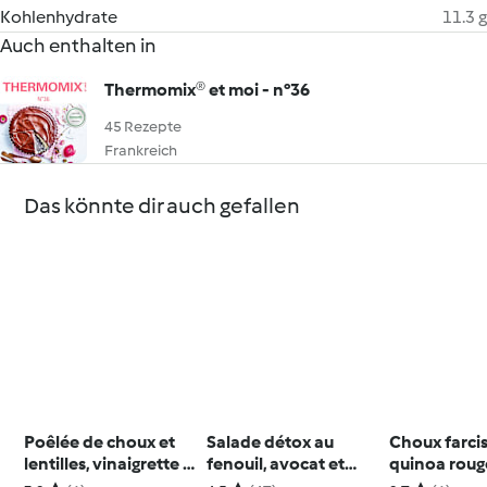
Kohlenhydrate
11.3 g
Auch enthalten in
Thermomix® et moi - n°36
45 Rezepte
Frankreich
Das könnte dir auch gefallen
Poêlée de choux et
Salade détox au
Choux farcis
lentilles, vinaigrette à
fenouil, avocat et
quinoa roug
l’érable
pamplemousse