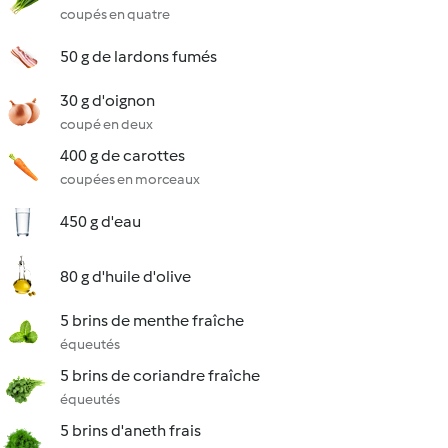
coupés en quatre
50 g de lardons fumés
30 g d'oignon
coupé en deux
400 g de carottes
coupées en morceaux
450 g d'eau
80 g d'huile d'olive
5 brins de menthe fraîche
équeutés
5 brins de coriandre fraîche
équeutés
5 brins d'aneth frais