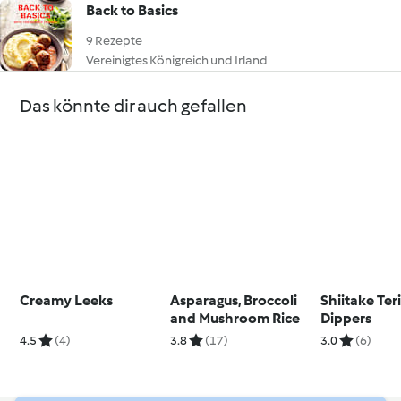
Back to Basics
9 Rezepte
Vereinigtes Königreich und Irland
Das könnte dir auch gefallen
Creamy Leeks
Asparagus, Broccoli
Shiitake Ter
and Mushroom Rice
Dippers
4.5
(4)
3.8
(17)
3.0
(6)