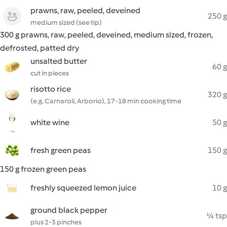
prawns, raw, peeled, deveined
250 g
medium sized (see tip)
300 g prawns, raw, peeled, deveined, medium sized, frozen,
defrosted, patted dry
unsalted butter
60 g
cut in pieces
risotto rice
320 g
(e.g. Carnaroli, Arborio), 17-18 min cooking time
white wine
50 g
fresh green peas
150 g
150 g frozen green peas
freshly squeezed lemon juice
10 g
ground black pepper
¼ tsp
plus 2-3 pinches