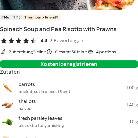
TM6
TM5
Thermomix Friend®
Spinach Soup and Pea Risotto with Prawns
4.3
3 Bewertungen
Zubereitung 5 Min
Gesamt 30 Min
4 portions
Kostenlos registrieren
Zutaten
carrots
100 g
peeled, cut in pieces (3 cm)
shallots
140 g
halved
fresh parsley leaves
10 g
plus extra for garnishing