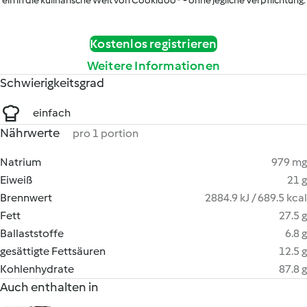
ein in die kulinarische Welt von Cookidoo® - ohne jegliche Verpflichtung.
Kostenlos registrieren
Weitere Informationen
Schwierigkeitsgrad
einfach
Nährwerte
pro 1 portion
Natrium
979 mg
Eiweiß
21 g
Brennwert
2884.9 kJ / 689.5 kcal
Fett
27.5 g
Ballaststoffe
6.8 g
gesättigte Fettsäuren
12.5 g
Kohlenhydrate
87.8 g
Auch enthalten in