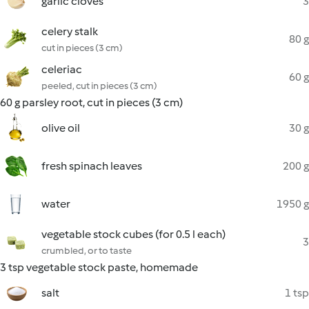
garlic cloves
3
celery stalk
80 g
cut in pieces (3 cm)
celeriac
60 g
peeled, cut in pieces (3 cm)
60 g parsley root, cut in pieces (3 cm)
olive oil
30 g
fresh spinach leaves
200 g
water
1950 g
vegetable stock cubes (for 0.5 l each)
3
crumbled, or to taste
3 tsp vegetable stock paste, homemade
salt
1 tsp