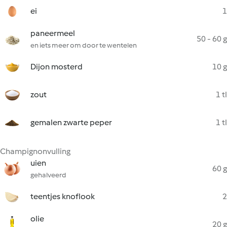
ei
1
paneermeel
50 - 60 g
en iets meer om door te wentelen
Dijon mosterd
10 g
zout
1 tl
gemalen zwarte peper
1 tl
Champignonvulling
uien
60 g
gehalveerd
teentjes knoflook
2
olie
20 g