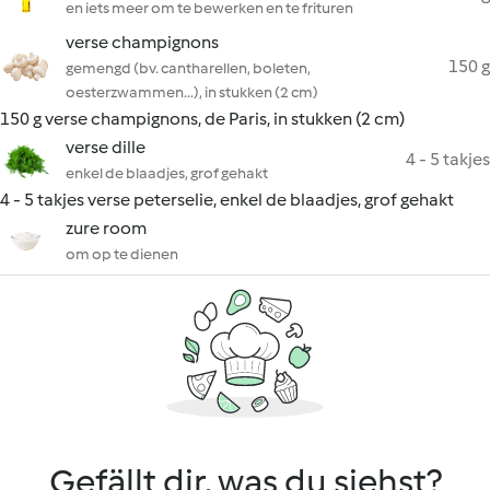
en iets meer om te bewerken en te frituren
verse champignons
150 g
gemengd (bv. cantharellen, boleten,
oesterzwammen...), in stukken (2 cm)
150 g verse champignons, de Paris, in stukken (2 cm)
verse dille
4 - 5 takjes
enkel de blaadjes, grof gehakt
4 - 5 takjes verse peterselie, enkel de blaadjes, grof gehakt
zure room
om op te dienen
Gefällt dir, was du siehst?