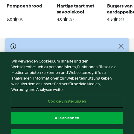
Pompoenbrood
Hartige taart met
Burgers van
savooiekool
aardappelb
en spinazie
5.0
(9)
4.0
(5)
4.5
(4)
© Copyright 2026
Nutzungsbedingungen
Wir verwenden Cookies, um Inhalte und den
Webseitenbesuch zu personalisieren, Funktionen für soziale
Datenschutzrichtlinien
Medien anbieten zu können und Webseitenzugriffe zu
Disclaimer
analysieren. Informationen zur Webseitennutzung geben
Impressum
wir außerdem an unsere Partner für soziale Medien,
Werbung und Analysen weiter.
Cookies
Inhalt melden
Cookie Einstellungen
Abo kündigen
Vertrag widerrufen
Alle ablehnen
Erklärung zur Barrierefreiheit