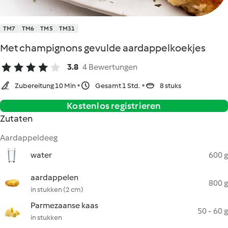
TM7
TM6
TM5
TM31
Met champignons gevulde aardappelkoekjes
3.8
4 Bewertungen
Zubereitung 10 Min
Gesamt 1 Std.
8 stuks
Kostenlos registrieren
Zutaten
Aardappeldeeg
water
600 g
aardappelen
800 g
in stukken (2 cm)
Parmezaanse kaas
50 - 60 g
in stukken