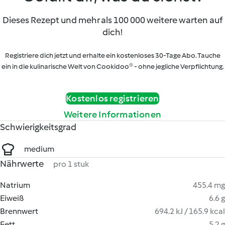
Dieses Rezept und mehr als 100 000 weitere warten auf
dich!
Registriere dich jetzt und erhalte ein kostenloses 30-Tage Abo. Tauche
ein in die kulinarische Welt von Cookidoo® - ohne jegliche Verpflichtung.
Kostenlos registrieren
Weitere Informationen
Schwierigkeitsgrad
medium
Nährwerte
pro 1 stuk
Natrium
455.4 mg
Eiweiß
6.6 g
Brennwert
694.2 kJ / 165.9 kcal
Fett
5.2 g