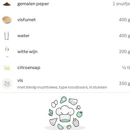
gemalen peper
1 snuifje
visfumet
400 g
water
400 g
witte wijn
200 g
citroensap
¼ tl
vis
350 g
met stevig vruchtvlees, type roodbaars, in stukken