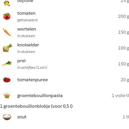
olijfolie
25 g
tomaten
200 g
gehalveerd
wortelen
150 g
in stukken
knolselder
100 g
in stukken
prei
150 g
in schijfjes (1 cm)
tomatenpuree
20 g
groentebouillonpasta
1 volle tl
1 groentebouillonblokje (voor 0,5 l)
zout
1 tl