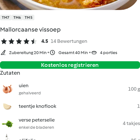
TM7
TM6
TM5
Mallorcaanse vissoep
4.5
14 Bewertungen
Zubereitung 20 Min
Gesamt 40 Min
4 porties
Kostenlos registrieren
Zutaten
uien
100 g
gehalveerd
teentje knoflook
1
verse peterselie
4 takjes
enkel de bladeren