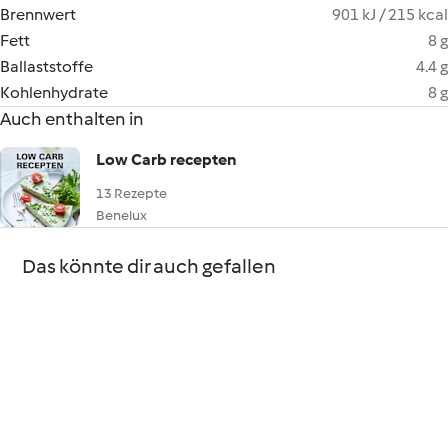
Brennwert
901 kJ / 215 kcal
Fett
8 g
Ballaststoffe
4.4 g
Kohlenhydrate
8 g
Auch enthalten in
Low Carb recepten
13 Rezepte
Benelux
Das könnte dir auch gefallen