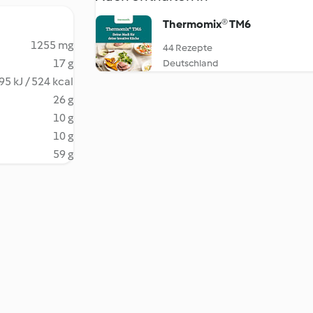
Thermomix® TM6
1255 mg
44 Rezepte
17 g
Deutschland
95 kJ / 524 kcal
26 g
10 g
10 g
59 g