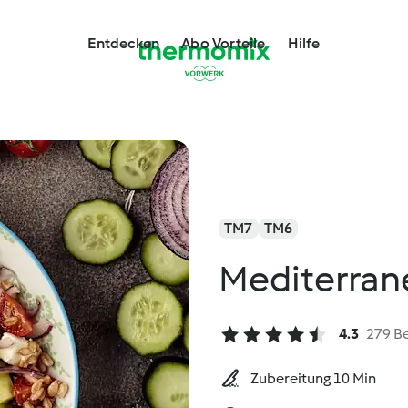
Entdecken
Abo Vorteile
Hilfe
TM7
TM6
Mediterrane
4.3
279 B
Zubereitung 10 Min