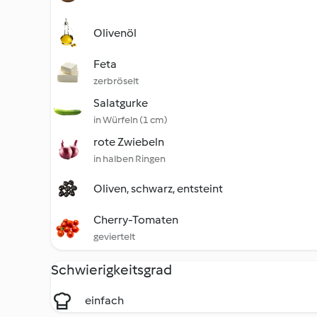
Olivenöl
Feta
zerbröselt
Salatgurke
in Würfeln (1 cm)
rote Zwiebeln
in halben Ringen
Oliven, schwarz, entsteint
Cherry-Tomaten
geviertelt
Schwierigkeitsgrad
einfach