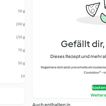
50 g
200 g
150 g
Gefällt dir
70 g
Dieses Rezept und mehr al
50 g
Registriere dich jetzt und erhalte ein kostenl
Cookidoo® - oh
10
Kostenl
Weiter
Auch enthalten in