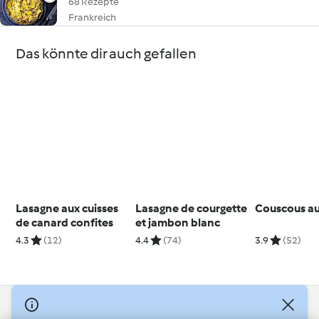
68 Rezepte
Frankreich
Das könnte dir auch gefallen
Lasagne aux cuisses
Lasagne de courgette
Couscous a
de canard confites
et jambon blanc
4.3
(12)
4.4
(74)
3.9
(52)
© Copyright 2026