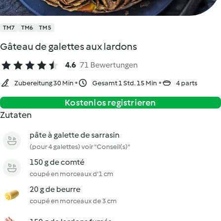
TM7
TM6
TM5
Gâteau de galettes aux lardons
4.6
71 Bewertungen
Zubereitung 30 Min
Gesamt 1 Std. 15 Min
4 parts
Kostenlos registrieren
Zutaten
pâte à galette de sarrasin
(pour 4 galettes) voir "Conseil(s)"
150 g de comté
coupé en morceaux d'1 cm
20 g de beurre
coupé en morceaux de 3 cm