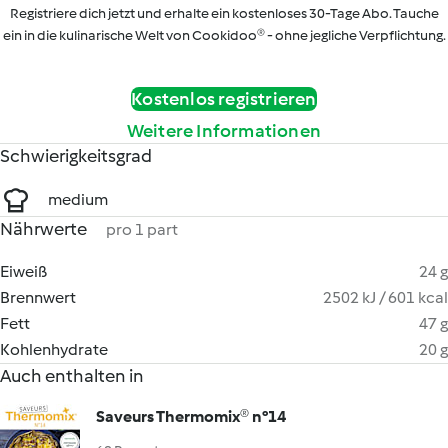
Registriere dich jetzt und erhalte ein kostenloses 30-Tage Abo. Tauche
ein in die kulinarische Welt von Cookidoo® - ohne jegliche Verpflichtung.
Kostenlos registrieren
Weitere Informationen
Schwierigkeitsgrad
medium
Nährwerte
pro 1 part
Eiweiß
24 g
Brennwert
2502 kJ / 601 kcal
Fett
47 g
Kohlenhydrate
20 g
Auch enthalten in
Saveurs Thermomix® n°14