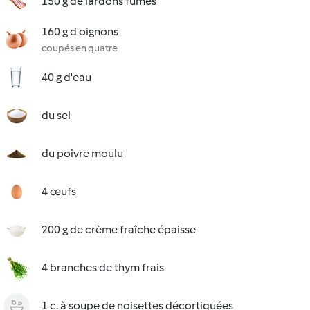
150 g de lardons fumés
160 g d'oignons
coupés en quatre
40 g d'eau
du sel
du poivre moulu
4 œufs
200 g de crème fraîche épaisse
4 branches de thym frais
1 c. à soupe de noisettes décortiquées