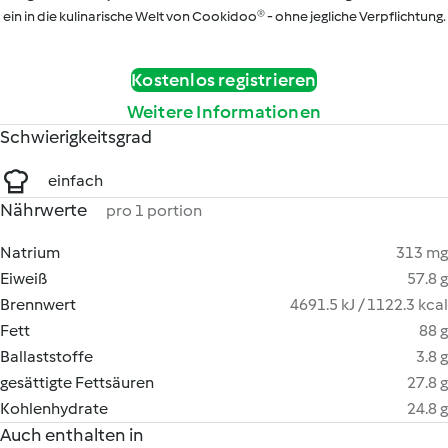
ein in die kulinarische Welt von Cookidoo® - ohne jegliche Verpflichtung.
Kostenlos registrieren
Weitere Informationen
Schwierigkeitsgrad
einfach
Nährwerte
pro 1 portion
Natrium
313 mg
Eiweiß
57.8 g
Brennwert
4691.5 kJ / 1122.3 kcal
Fett
88 g
Ballaststoffe
3.8 g
gesättigte Fettsäuren
27.8 g
Kohlenhydrate
24.8 g
Auch enthalten in