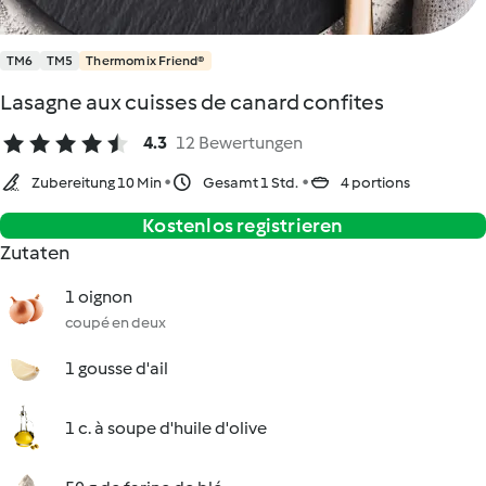
TM6
TM5
Thermomix Friend®
Lasagne aux cuisses de canard confites
4.3
12 Bewertungen
Zubereitung 10 Min
Gesamt 1 Std.
4 portions
Kostenlos registrieren
Zutaten
1 oignon
coupé en deux
1 gousse d'ail
1 c. à soupe d'huile d'olive