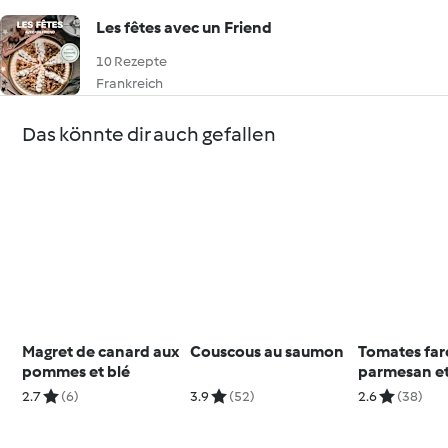
Les fêtes avec un Friend
10 Rezepte
Frankreich
Das könnte dir auch gefallen
Magret de canard aux
Couscous au saumon
Tomates farc
pommes et blé
parmesan e
de terre
2.7
(6)
3.9
(52)
2.6
(38)