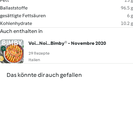
Fett
15 g
Ballaststoffe
96.5 g
gesättigte Fettsäuren
6 g
Kohlenhydrate
10.2 g
Auch enthalten in
Voi...Noi...Bimby® - Novembre 2020
29 Rezepte
Italien
Das könnte dir auch gefallen