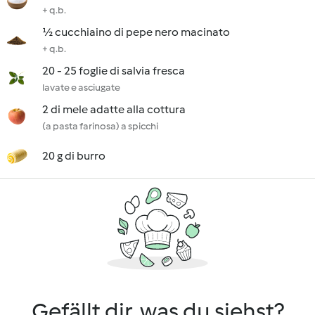
+ q.b.
½ cucchiaino di pepe nero macinato
+ q.b.
20 - 25 foglie di salvia fresca
lavate e asciugate
2 di mele adatte alla cottura
(a pasta farinosa) a spicchi
20 g di burro
Gefällt dir, was du siehst?