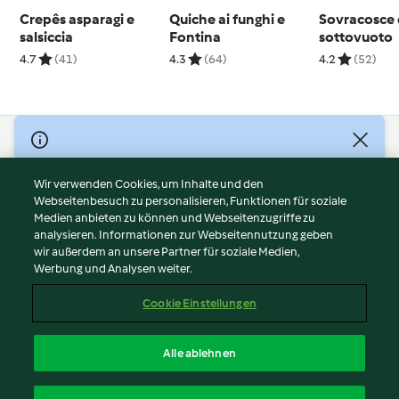
Crepês asparagi e
Quiche ai funghi e
Sovracosce 
salsiccia
Fontina
sottovuoto
4.7
(41)
4.3
(64)
4.2
(52)
© Copyright 2026
Nutzungsbedingungen
Wir verwenden Cookies, um Inhalte und den
Webseitenbesuch zu personalisieren, Funktionen für soziale
Datenschutzrichtlinien
Medien anbieten zu können und Webseitenzugriffe zu
Disclaimer
analysieren. Informationen zur Webseitennutzung geben
Impressum
wir außerdem an unsere Partner für soziale Medien,
Werbung und Analysen weiter.
Cookies
Inhalt melden
Cookie Einstellungen
Abo kündigen
Vertrag widerrufen
Alle ablehnen
Erklärung zur Barrierefreiheit