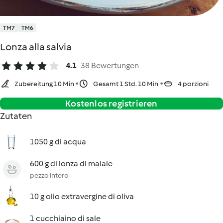
TM7
TM6
Lonza alla salvia
4.1
38 Bewertungen
Zubereitung 10 Min
Gesamt 1 Std. 10 Min
4 porzioni
Kostenlos registrieren
Zutaten
1050 g di acqua
600 g di lonza di maiale
pezzo intero
10 g olio extravergine di oliva
1 cucchiaino di sale