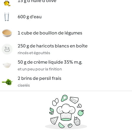
15 g d'huile d'olive
600 g d'eau
1 cube de bouillon de légumes
250 g de haricots blancs en boîte
rincés et égouttés
50 g de crème liquide 35% m.g.
et un peu pour la finition
2 brins de persil frais
ciselés