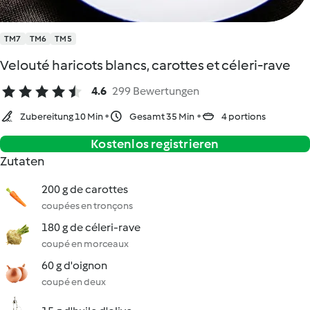
TM7
TM6
TM5
Velouté haricots blancs, carottes et céleri-rave
4.6
299 Bewertungen
Zubereitung 10 Min
Gesamt 35 Min
4 portions
Kostenlos registrieren
Zutaten
200 g de carottes
coupées en tronçons
180 g de céleri-rave
coupé en morceaux
60 g d'oignon
coupé en deux