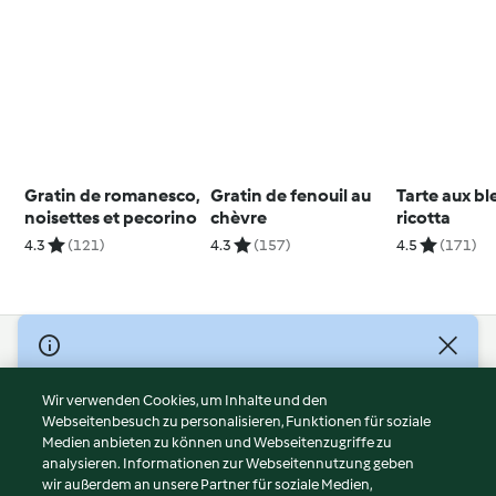
Gratin de romanesco,
Gratin de fenouil au
Tarte aux bl
noisettes et pecorino
chèvre
ricotta
4.3
(121)
4.3
(157)
4.5
(171)
© Copyright 2026
Nutzungsbedingungen
Wir verwenden Cookies, um Inhalte und den
Webseitenbesuch zu personalisieren, Funktionen für soziale
Datenschutzrichtlinien
Medien anbieten zu können und Webseitenzugriffe zu
Disclaimer
analysieren. Informationen zur Webseitennutzung geben
Impressum
wir außerdem an unsere Partner für soziale Medien,