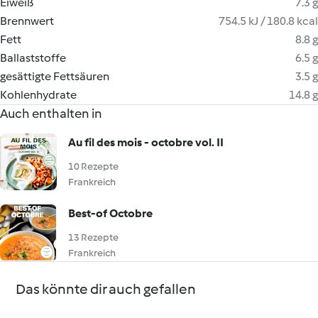
Eiweiß
7.3 g
Brennwert
754.5 kJ / 180.8 kcal
Fett
8.8 g
Ballaststoffe
6.5 g
gesättigte Fettsäuren
3.5 g
Kohlenhydrate
14.8 g
Auch enthalten in
Au fil des mois - octobre vol. II
10 Rezepte
Frankreich
Best-of Octobre
13 Rezepte
Frankreich
Das könnte dir auch gefallen