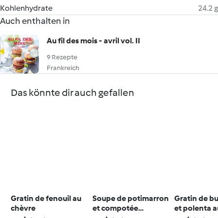
Kohlenhydrate
24.2 g
Auch enthalten in
Au fil des mois - avril vol. II
9 Rezepte
Frankreich
Das könnte dir auch gefallen
Gratin de fenouil au
Soupe de potimarron
Gratin de b
chèvre
et compotée
et polenta 
d'oignons