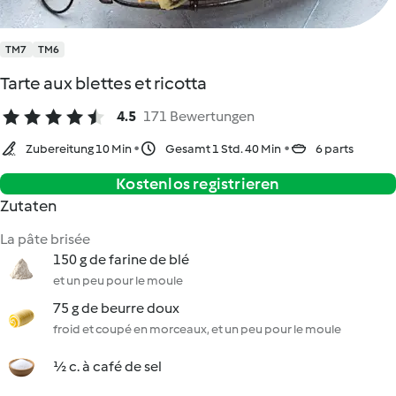
TM7
TM6
Tarte aux blettes et ricotta
4.5
171 Bewertungen
Zubereitung 10 Min
Gesamt 1 Std. 40 Min
6 parts
Kostenlos registrieren
Zutaten
La pâte brisée
150 g de farine de blé
et un peu pour le moule
75 g de beurre doux
froid et coupé en morceaux, et un peu pour le moule
½ c. à café de sel