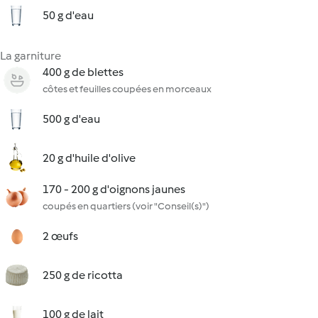
50 g d'eau
La garniture
400 g de blettes
côtes et feuilles coupées en morceaux
500 g d'eau
20 g d'huile d'olive
170 - 200 g d'oignons jaunes
coupés en quartiers (voir "Conseil(s)")
2 œufs
250 g de ricotta
100 g de lait