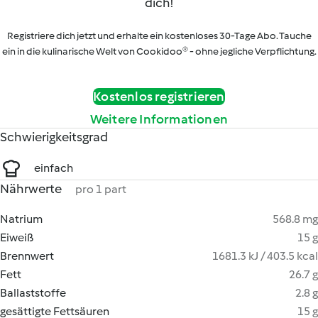
dich!
Registriere dich jetzt und erhalte ein kostenloses 30-Tage Abo. Tauche
ein in die kulinarische Welt von Cookidoo® - ohne jegliche Verpflichtung.
Kostenlos registrieren
Weitere Informationen
Schwierigkeitsgrad
einfach
Nährwerte
pro 1 part
Natrium
568.8 mg
Eiweiß
15 g
Brennwert
1681.3 kJ / 403.5 kcal
Fett
26.7 g
Ballaststoffe
2.8 g
gesättigte Fettsäuren
15 g