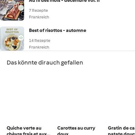
Au fil des mois - décembre vol. II
7 Rezepte
Frankreich
Best of risottos - automne
14 Rezepte
Frankreich
Das könnte dir auch gefallen
Quiche verte au
Carottes au curry
Gratin de ca
chèvre frais et aux
doux
patate douc