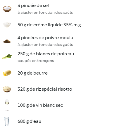
3 pincée de sel
à ajuster en fonction des goûts
50 g de crème liquide 35% m.g.
4 pincées de poivre moulu
à ajuster en fonction des goûts
250 g de blancs de poireau
coupés en tronçons
20 g de beurre
320 g de riz spécial risotto
100 g de vin blanc sec
680 g d'eau