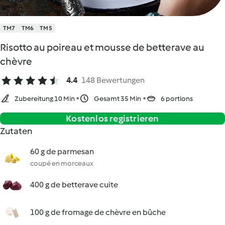
TM7
TM6
TM5
Risotto au poireau et mousse de betterave au
chèvre
4.4
148 Bewertungen
Zubereitung 10 Min
Gesamt 35 Min
6 portions
Kostenlos registrieren
Zutaten
60 g de parmesan
coupé en morceaux
400 g de betterave cuite
100 g de fromage de chèvre en bûche