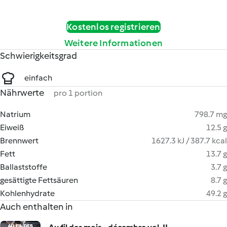
Kostenlos registrieren
Weitere Informationen
Schwierigkeitsgrad
einfach
Nährwerte
pro 1 portion
Natrium
798.7 mg
Eiweiß
12.5 g
Brennwert
1627.3 kJ / 387.7 kcal
Fett
13.7 g
Ballaststoffe
3.7 g
gesättigte Fettsäuren
8.7 g
Kohlenhydrate
49.2 g
Auch enthalten in