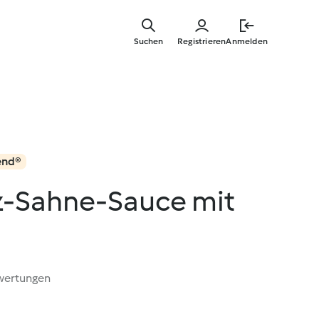
Springe
zum
Suchen
Registrieren
Anmelden
Hauptinha
end®
lz-Sahne-Sauce mit
wertungen