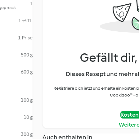
1
sgepresst
1 ½ TL
1 Prise
Gefällt dir
500 g
600 g
Dieses Rezept und mehr al
Registriere dich jetzt und erhalte ein kostenl
Cookidoo® - oh
100 g
Kostenl
10 g
Weiter
300 g
Auch enthalten in