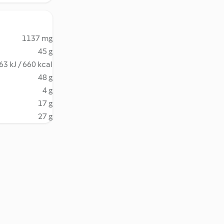
1137 mg
45 g
63 kJ / 660 kcal
48 g
4 g
17 g
27 g