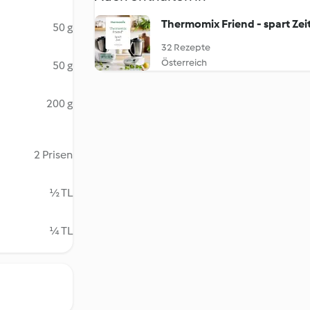
Thermomix Friend - spart Zei
50 g
32 Rezepte
Österreich
50 g
200 g
2 Prisen
½ TL
¼ TL