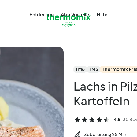
Entdecken
Abo Vorteile
Hilfe
TM6
TM5
Thermomix Fri
Lachs in Pi
Kartoffeln
4.5
30 Be
Zubereitung 25 Min