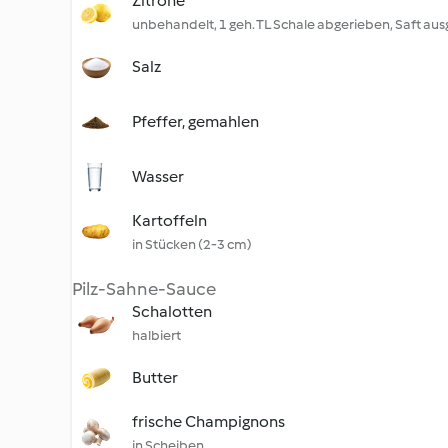
Zitrone
unbehandelt, 1 geh. TL Schale abgerieben, Saft au
Salz
Pfeffer, gemahlen
Wasser
Kartoffeln
in Stücken (2-3 cm)
Pilz-Sahne-Sauce
Schalotten
halbiert
Butter
frische Champignons
in Scheiben