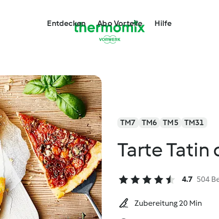
Entdecken
Abo Vorteile
Hilfe
TM7
TM6
TM5
TM31
Tarte Tatin
4.7
504 B
Zubereitung 20 Min