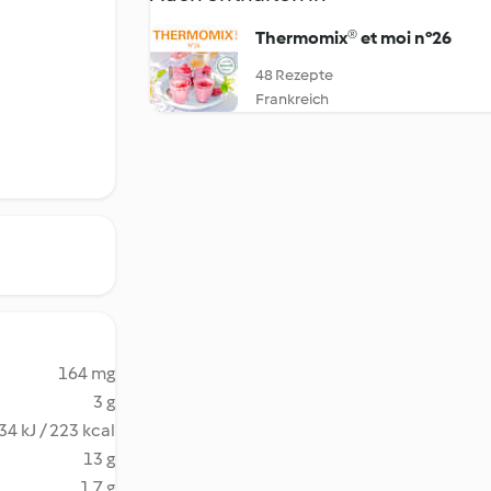
Thermomix® et moi n°26
48 Rezepte
Frankreich
164 mg
3 g
34 kJ / 223 kcal
13 g
1.7 g