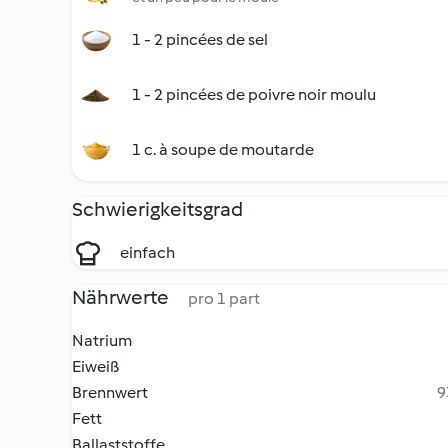
1 - 2 pincées de sel
1 - 2 pincées de poivre noir moulu
1 c. à soupe de moutarde
Schwierigkeitsgrad
einfach
Nährwerte
pro 1 part
Natrium
Eiweiß
Brennwert
9
Fett
Ballaststoffe