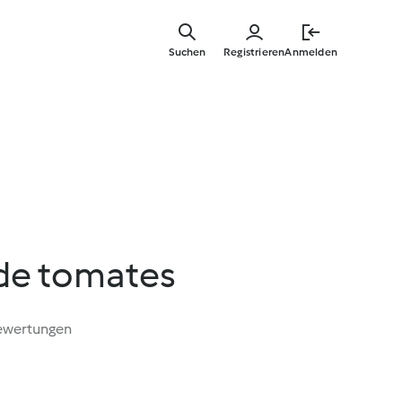
Springe
zum
Suchen
Registrieren
Anmelden
Hauptinha
 de tomates
ewertungen