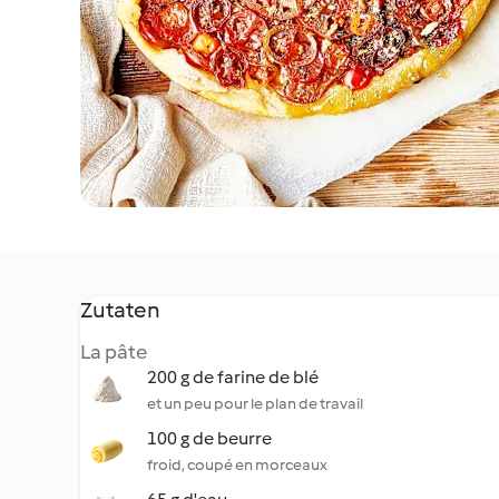
Zutaten
La pâte
200 g de farine de blé
et un peu pour le plan de travail
100 g de beurre
froid, coupé en morceaux