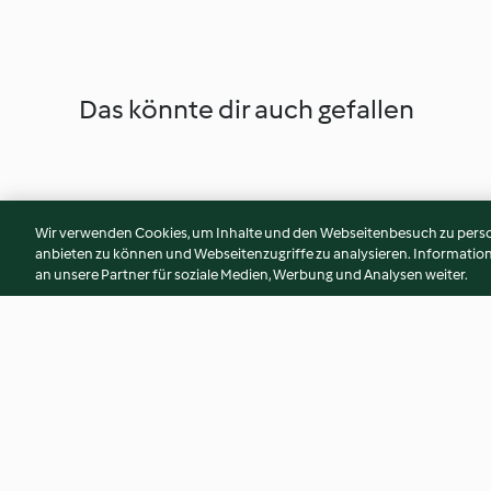
Das könnte dir auch gefallen
Wir verwenden Cookies, um Inhalte und den Webseitenbesuch zu person
anbieten zu können und Webseitenzugriffe zu analysieren. Informati
an unsere Partner für soziale Medien, Werbung und Analysen weiter.
Hachis parmentier de canard à
Gratin de butternu
la purée de patates douces
3.9
(15)
3.5
(54)