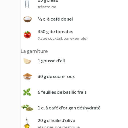
65 g d'eau
très froide
½ c. à café de sel
350 g de tomates
(type cocktail, par exemple)
La garniture
1 gousse d'ail
30 g de sucre roux
6 feuilles de basilic frais
1 c. à café d'origan déshydraté
20 g d'huile d'olive
et un peu pour le moule