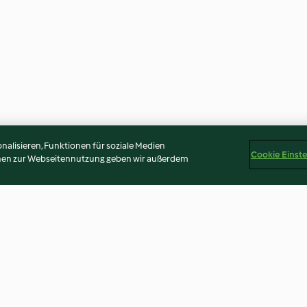
alisieren, Funktionen für soziale Medien
Cookie Einst
onen zur Webseitennutzung geben wir außerdem
t express
Tarte aux poireaux et au
Mijoté de lentill
fromage
et œufs mollets
3.5
(63)
3.3
(182)