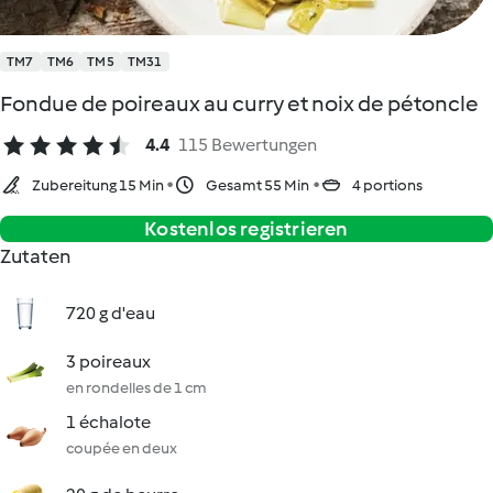
TM7
TM6
TM5
TM31
Fondue de poireaux au curry et noix de pétoncle
4.4
115 Bewertungen
Zubereitung 15 Min
Gesamt 55 Min
4 portions
Kostenlos registrieren
Zutaten
720 g d'eau
3 poireaux
en rondelles de 1 cm
1 échalote
coupée en deux