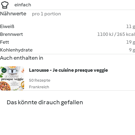
einfach
Nährwerte
pro 1 portion
Eiweiß
11 g
Brennwert
1100 kJ / 265 kcal
Fett
19 g
Kohlenhydrate
9 g
Auch enthalten in
Larousse - Je cuisine presque veggie
50 Rezepte
Frankreich
Das könnte dir auch gefallen