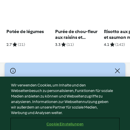
Potée de légumes
Purée de chou-fleur
Risotto aux
aux raisins et
et saumon m
boulettes
2.7
(21)
3.3
(11)
4.1
(142)
© Copyright 2026
Nutzungsbedingungen
Wir verwenden Cookies, um Inhalte und den
Webseitenbesuch zu personalisieren, Funktionen für soziale
Datenschutzrichtlinien
Medien anbieten zu können und Webseitenzugriffe zu
Disclaimer
analysieren. Informationen zur Webseitennutzung geben
Impressum
wir außerdem an unsere Partner für soziale Medien,
Werbung und Analysen weiter.
Cookies
Inhalt melden
Cookie Einstellungen
Abo kündigen