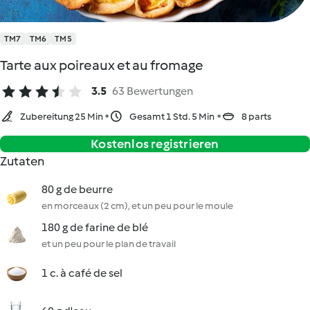
TM7
TM6
TM5
Tarte aux poireaux et au fromage
3.5
63 Bewertungen
Zubereitung 25 Min
Gesamt 1 Std. 5 Min
8 parts
Kostenlos registrieren
Zutaten
80 g de beurre
en morceaux (2 cm), et un peu pour le moule
180 g de farine de blé
et un peu pour le plan de travail
1 c. à café de sel