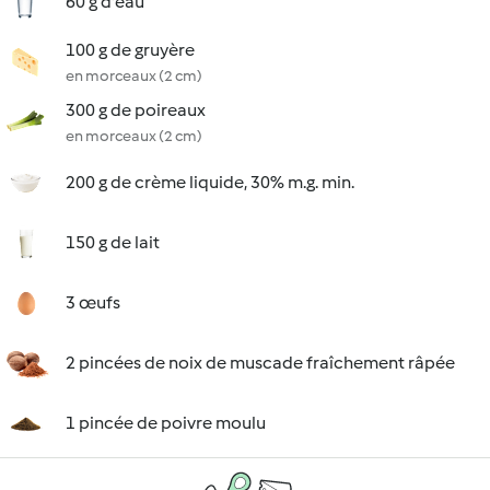
60 g d'eau
100 g de gruyère
en morceaux (2 cm)
300 g de poireaux
en morceaux (2 cm)
200 g de crème liquide, 30% m.g. min.
150 g de lait
3 œufs
2 pincées de noix de muscade fraîchement râpée
1 pincée de poivre moulu