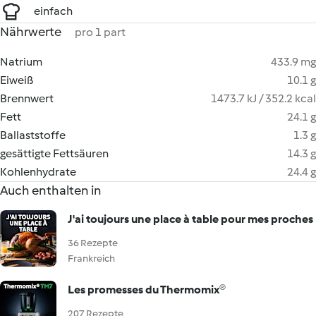
einfach
Nährwerte
pro 1 part
Natrium
433.9 mg
Eiweiß
10.1 g
Brennwert
1473.7 kJ / 352.2 kcal
Fett
24.1 g
Ballaststoffe
1.3 g
gesättigte Fettsäuren
14.3 g
Kohlenhydrate
24.4 g
Auch enthalten in
J'ai toujours une place à table pour mes proches
36 Rezepte
Frankreich
Les promesses du Thermomix®
207 Rezepte